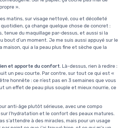
propre ».
les matins, sur visage nettoyé, cou et décolleté
 au quotidien, ça change quelque chose de concret :
s, tenue du maquillage par-dessus, et aussi si la
au bout d’un moment. Je me suis aussi appuyé sur le
 maison, qui a la peau plus fine et sèche que la
ien et apporte du confort
. Là-dessus, rien à redire :
uit un peu courte. Par contre, sur tout ce qui est «
ut être honnête : ce n’est pas en 3 semaines que vous
out un effet de peau plus souple et mieux nourrie, ce
jour anti‑âge plutôt sérieuse, avec une compo
t sur l’hydratation et le confort des peaux matures.
pas s’attendre à des miracles, mais pour un usage
t par point ce que j’ai trouvé bien, et ce qui m’a un