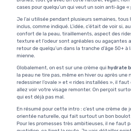
cases pour quelqu’un qui veut un soin anti‑âge « 
Je l’ai utilisée pendant plusieurs semaines, tous 
inclus, comme indiqué. L’idée, c’était de voir si,
confort de la peau, tiraillements, aspect des ride
texture et l’odeur sont agréables ou agaçantes 
retour de quelqu’un dans la tranche d’âge 50+ à la
mienne.
Globalement, on est sur une crème qui
hydrate b
la peau ne tire pas, même en hiver ou après une n
redessiner l’ovale » et « rides installées », il fa
allez voir votre visage remonter. On perçoit surt
qui est déjà pas mal.
En résumé pour cette intro : c’est une crème de 
orientée naturelle, qui fait surtout un bon boulo
Pour les promesses très ambitieuses, il ne faut 
quotidien, ça tient la route. Je vais détailler poin