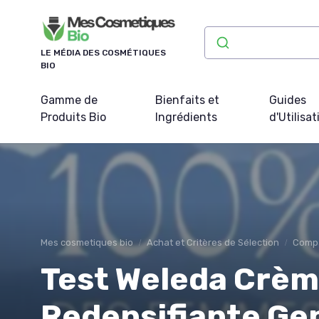
Panneau de gestion des cookies
LE MÉDIA DES COSMÉTIQUES
BIO
Gamme de
Bienfaits et
Guides
Produits Bio
Ingrédients
d'Utilisat
Mes cosmetiques bio
Achat et Critères de Sélection
Compa
Test Weleda Crèm
Redensifiante Ge