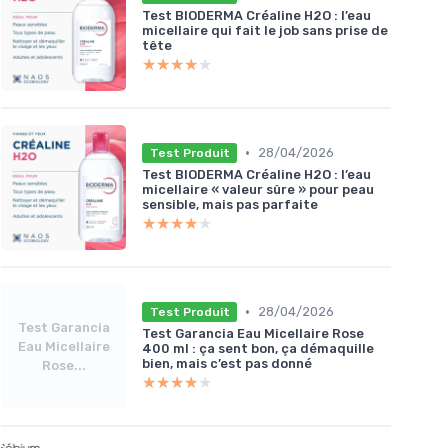
Test BIODERMA Créaline H2O : l’eau
micellaire qui fait le job sans prise de
tête
★★★★★
★★★★★
•
28/04/2026
Test Produit
Test BIODERMA Créaline H2O : l’eau
micellaire « valeur sûre » pour peau
sensible, mais pas parfaite
★★★★★
★★★★★
•
28/04/2026
Test Produit
Test Garancia
Test Garancia Eau Micellaire Rose
Eau Micellaire
400 ml : ça sent bon, ça démaquille
bien, mais c’est pas donné
Rose...
★★★★★
★★★★★