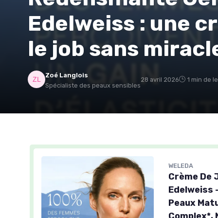
Edelweiss : une c
le job sans miracl
Zoé Langlois
28 avril 2026
1 min de l
Spécialiste des peaux sensibles
WELEDA
Crème De J
Edelweiss 
Peaux Matu
Complex*,