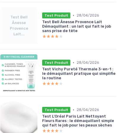
•
28/04/2026
Test Produit
Test Bell
Test Bell Ânesse Provence Lait
Ânesse
Démaquillant : un lait qui fait le job
Provence
sans prise de tête
Lait...
★★★★★
★★★★★
•
28/04/2026
Test Produit
Test Vichy Pureté Thermale 3-en-1 :
le démaquillant pratique qui simplifie
la routine
★★★★★
★★★★★
•
28/04/2026
Test Produit
Test L'Oréal Paris Lait Nettoyant
Fleurs Rares : le démaquillant simple
qui fait le job pour les peaux sèches
★★★★★
★★★★★