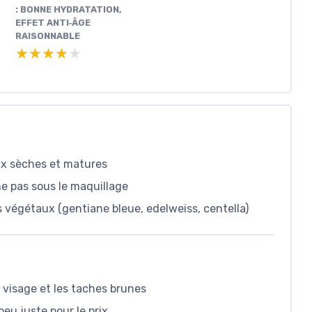
: BONNE HYDRATATION,
EFFET ANTI‑ÂGE
RAISONNABLE
★★★★★
★★★★★
ux sèches et matures
he pas sous le maquillage
 végétaux (gentiane bleue, edelweiss, centella)
du visage et les taches brunes
eu juste pour le prix