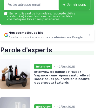
➔ Je m'inscris
*
En remplissant ce formulaire, j’accepte d’être
contacté(e) à des fins commerciales par Mes
cosmetiques bio et ses partenaires.
Mes cosmetiques bio
Ajoutez-nous à vos sources préférées sur Google
Parole d'experts
•
12/06/2025
Interview
Interview de Ramata Prause :
Vagance - une réponse naturelle et
sans risques pour révéler la beauté
des cheveux texturés
•
12/06/2025
Interview