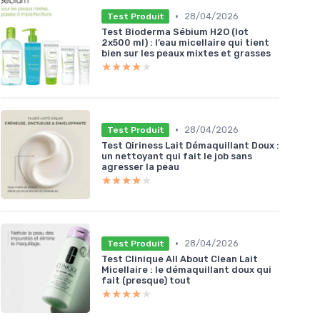
•
28/04/2026
Test Produit
Test Bioderma Sébium H2O (lot
2x500 ml) : l’eau micellaire qui tient
bien sur les peaux mixtes et grasses
★★★★★
★★★★★
•
28/04/2026
Test Produit
Test Qiriness Lait Démaquillant Doux :
un nettoyant qui fait le job sans
agresser la peau
★★★★★
★★★★★
•
28/04/2026
Test Produit
Test Clinique All About Clean Lait
Micellaire : le démaquillant doux qui
fait (presque) tout
★★★★★
★★★★★