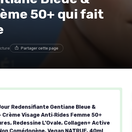
rème 50+ qui fait
e
ecture
Partager cette page
our Redensifiante Gentiane Bleue &
– Crème Visage Anti‑Rides Femme 50+
res, Redessine L’Ovale, Collagen+ Active
 Non Comédogène, Vegan NATRUE, 40ml