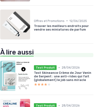
•
Offres et Promotions
12/06/2025
Trouver les meilleurs endroits pour
vendre ses miniatures de parfum
À lire aussi
•
28/04/2026
Test Produit
Test Skineance Crème de Jour Venin
de Serpent : une anti-rides qui fait
(globalement) le job sans miracle
★★★★★
★★★★★
•
28/04/2026
Test Produit