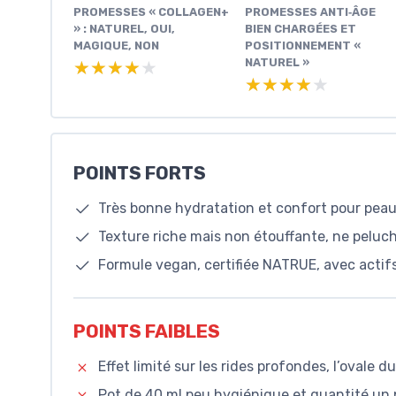
PROMESSES « COLLAGEN+
PROMESSES ANTI‑ÂGE
» : NATUREL, OUI,
BIEN CHARGÉES ET
MAGIQUE, NON
POSITIONNEMENT «
NATUREL »
★★★★★
★★★★★
★★★★★
★★★★★
POINTS FORTS
Très bonne hydratation et confort pour pea
Texture riche mais non étouffante, ne peluc
Formule vegan, certifiée NATRUE, avec actifs
POINTS FAIBLES
Effet limité sur les rides profondes, l’ovale 
Pot de 40 ml peu hygiénique et quantité un p