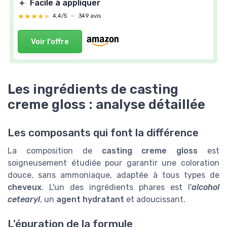
＋
Facile à appliquer
★★★★★
★★★★★
4,4/5
—
349 avis
Voir l'offre
Les ingrédients de casting
creme gloss : analyse détaillée
Les composants qui font la différence
La composition de
casting creme gloss
est
soigneusement étudiée pour garantir une coloration
douce, sans ammoniaque, adaptée à tous types de
cheveux
. L'un des ingrédients phares est l'
alcohol
cetearyl
, un
agent hydratant
et adoucissant.
L'épuration de la formule