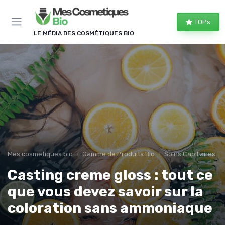
Panneau de gestion des cookies
TOPs
LE MÉDIA DES COSMÉTIQUES BIO
Mes cosmetiques bio
Gamme de Produits Bio
Soins Capillaires Bi
Casting creme gloss : tout ce
que vous devez savoir sur la
coloration sans ammoniaque