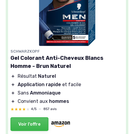
SCHWARZKOPF
Gel Colorant Anti-Cheveux Blancs
Homme - Brun Naturel
＋
Résultat
Naturel
＋
Application rapide
et facile
＋
Sans
Ammoniaque
＋
Convient aux
hommes
★★★★★
★★★★★
4/5
—
857 avis
Voir l'offre