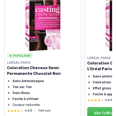
🔥 POPULAIRE
LOREAL PARIS
LOREAL PARIS
Coloration Ch
Coloration Cheveux Semi-
L’Oréal Paris
Permanente Chocolat Noir
＋
Sans ammoni
＋
Sans Ammoniaque
＋
Coloration s
＋
Ton sur Ton
＋
Effet gloss
＋
Soin Gloss
＋
Facile à appl
＋
Facile à utiliser
★★★★★
★★★★★
4,4/5
＋
Couleur naturelle
★★★★★
★★★★★
4,4/5
—
1169 avis
Voir l'offre