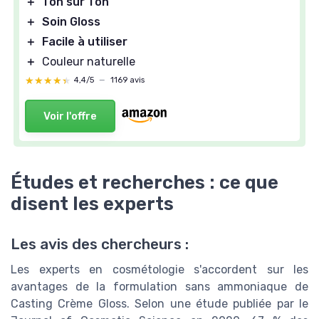
＋
Ton sur Ton
＋
Soin Gloss
＋
Facile à utiliser
＋
Couleur naturelle
★★★★★
★★★★★
4,4/5
—
1169 avis
Voir l'offre
Études et recherches : ce que
disent les experts
Les avis des chercheurs :
Les experts en cosmétologie s'accordent sur les
avantages de la formulation sans ammoniaque de
Casting Crème Gloss. Selon une étude publiée par le