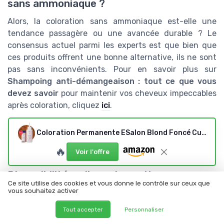
sans ammoniaque ?
Alors, la coloration sans ammoniaque est-elle une
tendance passagère ou une avancée durable ? Le
consensus actuel parmi les experts est que bien que
ces produits offrent une bonne alternative, ils ne sont
pas sans inconvénients. Pour en savoir plus sur
Shampoing anti-démangeaison : tout ce que vous
devez savoir
pour maintenir vos cheveux impeccables
après coloration, cliquez
ici
.
Où acheter casting creme gloss
Coloration Permanente ESalon Blond Foncé Cuivré Doré 7CG
en ligne ?
🔥
Voir l'offre
Disponibilité en ligne de casting creme
Ce site utilise des cookies et vous donne le contrôle sur ceux que
gloss
vous souhaitez activer
Pour acheter
Casting Creme Gloss
en ligne, plusieurs
Tout accepter
Personnaliser
options s'offrent à vous. Le géant de l'e-commerce