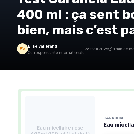
400 ml : ça sent b
bien, mais c’est 
Elise Vallerand
28 avril 2026
1 min de le
Correspondante internationale
GARANCIA
Eau micella
Eau micellaire rose
400ml 400 ml (Lot de 1)