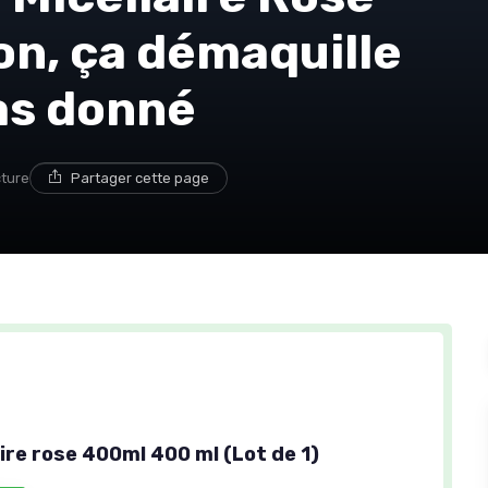
on, ça démaquille
pas donné
cture
Partager cette page
ire rose 400ml 400 ml (Lot de 1)