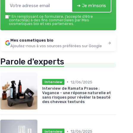
➔ Je m'inscris
*
En remplissant ce formulaire, j’accepte d’être
contacté(e) à des fins commerciales par Mes
cosmetiques bio et ses partenaires.
Mes cosmetiques bio
Ajoutez-nous à vos sources préférées sur Google
Parole d'experts
•
12/06/2025
Interview
Interview de Ramata Prause :
Vagance - une réponse naturelle et
sans risques pour révéler la beauté
des cheveux texturés
•
12/06/2025
Interview