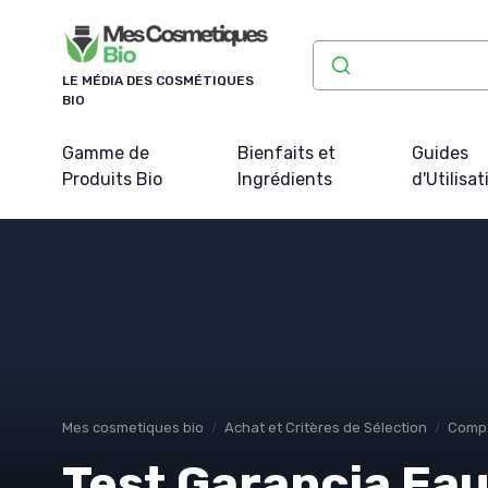
Panneau de gestion des cookies
LE MÉDIA DES COSMÉTIQUES
BIO
Gamme de
Bienfaits et
Guides
Produits Bio
Ingrédients
d'Utilisat
Mes cosmetiques bio
Achat et Critères de Sélection
Compa
Test Garancia Eau