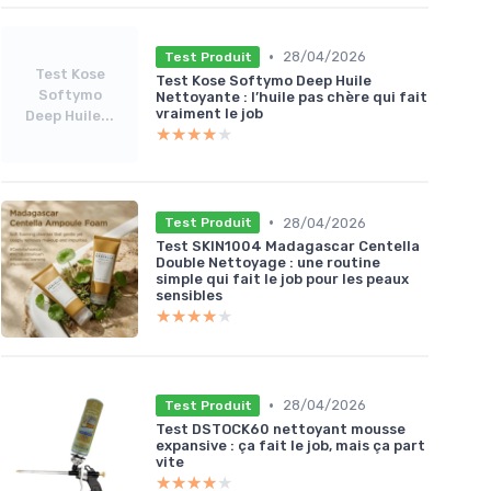
•
28/04/2026
Test Produit
Test Kose
Test Kose Softymo Deep Huile
Softymo
Nettoyante : l’huile pas chère qui fait
vraiment le job
Deep Huile...
★★★★★
★★★★★
•
28/04/2026
Test Produit
Test SKIN1004 Madagascar Centella
Double Nettoyage : une routine
simple qui fait le job pour les peaux
sensibles
★★★★★
★★★★★
•
28/04/2026
Test Produit
Test DSTOCK60 nettoyant mousse
expansive : ça fait le job, mais ça part
vite
★★★★★
★★★★★