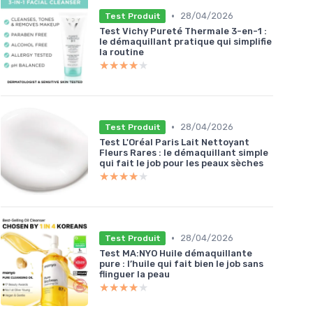
•
28/04/2026
Test Produit
Test Vichy Pureté Thermale 3-en-1 :
le démaquillant pratique qui simplifie
la routine
★★★★★
★★★★★
•
28/04/2026
Test Produit
Test L'Oréal Paris Lait Nettoyant
Fleurs Rares : le démaquillant simple
qui fait le job pour les peaux sèches
★★★★★
★★★★★
•
28/04/2026
Test Produit
Test MA:NYO Huile démaquillante
pure : l’huile qui fait bien le job sans
flinguer la peau
★★★★★
★★★★★