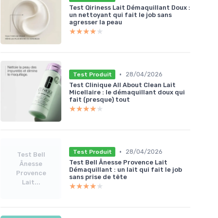
Test Qiriness Lait Démaquillant Doux :
un nettoyant qui fait le job sans
agresser la peau
★★★★★
★★★★★
•
28/04/2026
Test Produit
Test Clinique All About Clean Lait
Micellaire : le démaquillant doux qui
fait (presque) tout
★★★★★
★★★★★
•
28/04/2026
Test Produit
Test Bell
Test Bell Ânesse Provence Lait
Ânesse
Démaquillant : un lait qui fait le job
Provence
sans prise de tête
Lait...
★★★★★
★★★★★