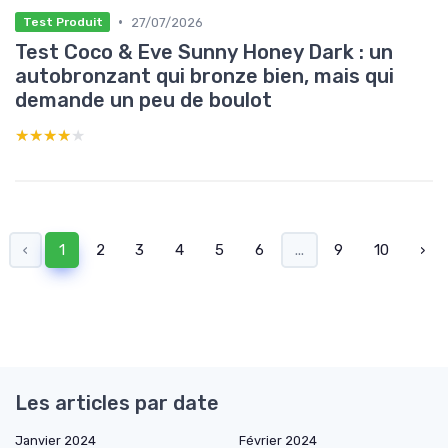
•
27/07/2026
Test Produit
Test Coco & Eve Sunny Honey Dark : un
autobronzant qui bronze bien, mais qui
demande un peu de boulot
★★★★★
★★★★★
‹
1
2
3
4
5
6
...
9
10
›
Les articles par date
Janvier 2024
Février 2024