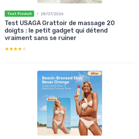
•
28/07/2026
Test Produit
Test USAGA Grattoir de massage 20
doigts : le petit gadget qui détend
vraiment sans se ruiner
★★★★★
★★★★★