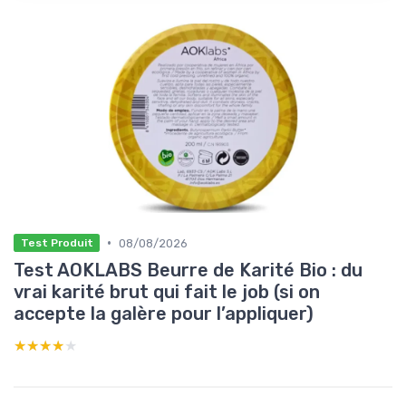
•
08/08/2026
Test Produit
Test AOKLABS Beurre de Karité Bio : du
vrai karité brut qui fait le job (si on
accepte la galère pour l’appliquer)
★★★★★
★★★★★