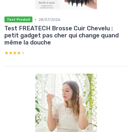
•
28/07/2026
Test Produit
Test FREATECH Brosse Cuir Chevelu :
petit gadget pas cher qui change quand
même la douche
★★★★★
★★★★★