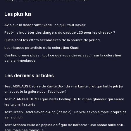
Les plus lus
Avis sur le déodorant Exode : ce qu'il faut savoir
Faut-il s’inquiéter des dangers du casque LED pour les cheveux ?
Quels sont les effets secondaires de la poudre de perle ?
Les risques potentiels de la coloration Khadi
Casting creme gloss : tout ce que vous devez savoir sur la coloration
sans ammoniaque
Les derniers articles
Test AOKLABS Beurre de Karité Bio : du vrai karité brut qui fait le job (si
on accepte la galère pour l’appliquer)
Test PLANTIFIQUE Masque Pieds Peeling : le truc pas glamour qui sauve
les talons fissurés
Test Green Fadel Savon d'Alep (lot de 3) : un vrai savon simple, propre et
sans chichi
Test Artisam Huile de pépins de figue de barbarie : une bonne huile anti-
âge, mais pas magique