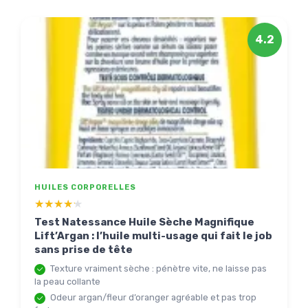
4.2
HUILES CORPORELLES
★★★★★
★★★★★
Test Natessance Huile Sèche Magnifique
Lift’Argan : l’huile multi-usage qui fait le job
sans prise de tête
Texture vraiment sèche : pénètre vite, ne laisse pas
la peau collante
Odeur argan/fleur d’oranger agréable et pas trop