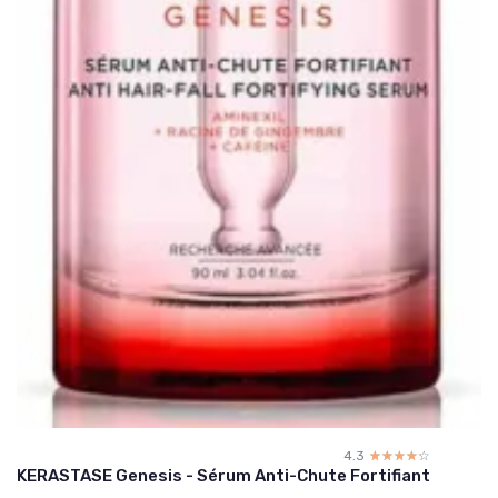
4.3
☆☆☆☆☆
★★★★★
KERASTASE Genesis - Sérum Anti-Chute Fortifiant