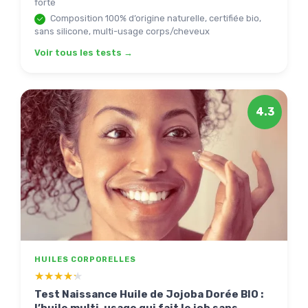
forte
Composition 100% d’origine naturelle, certifiée bio,
sans silicone, multi-usage corps/cheveux
Voir tous les tests →
4.3
HUILES CORPORELLES
★★★★★
★★★★★
Test Naissance Huile de Jojoba Dorée BIO :
l’huile multi-usage qui fait le job sans