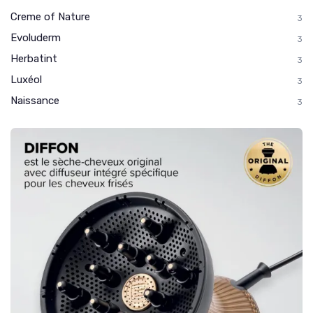
Creme of Nature
3
Evoluderm
3
Herbatint
3
Luxéol
3
Naissance
3