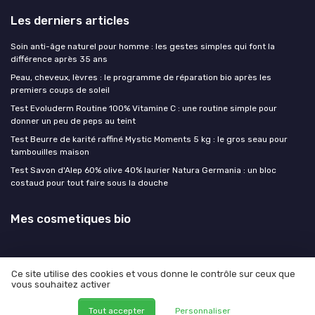
Les derniers articles
Soin anti-âge naturel pour homme : les gestes simples qui font la
différence après 35 ans
Peau, cheveux, lèvres : le programme de réparation bio après les
premiers coups de soleil
Test Evoluderm Routine 100% Vitamine C : une routine simple pour
donner un peu de peps au teint
Test Beurre de karité raffiné Mystic Moments 5 kg : le gros seau pour
tambouilles maison
Test Savon d'Alep 60% olive 40% laurier Natura Germania : un bloc
costaud pour tout faire sous la douche
Mes cosmetiques bio
Ce site utilise des cookies et vous donne le contrôle sur ceux que
vous souhaitez activer
Mentions légales
Politique de confidentialité
© Mes cosmetiques bio 2026
Tout accepter
Personnaliser