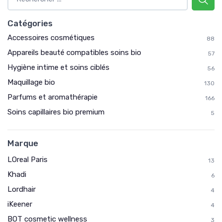
Catégories
Accessoires cosmétiques
88
Appareils beauté compatibles soins bio
57
Hygiène intime et soins ciblés
56
Maquillage bio
130
Parfums et aromathérapie
166
Soins capillaires bio premium
5
Marque
LOreal Paris
13
Khadi
6
Lordhair
4
iKeener
4
BOT cosmetic wellness
3