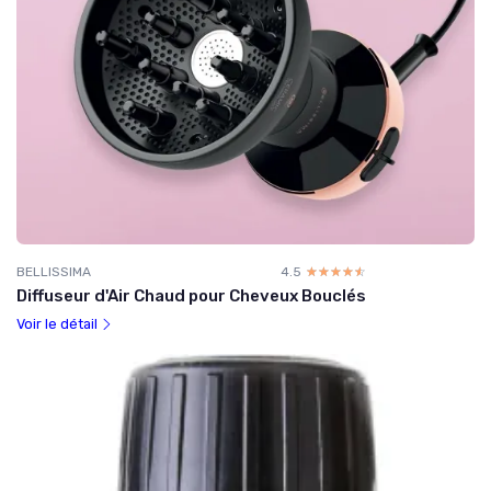
BELLISSIMA
4.5
☆☆☆☆☆
★★★★★
Diffuseur d'Air Chaud pour Cheveux Bouclés
Voir le détail