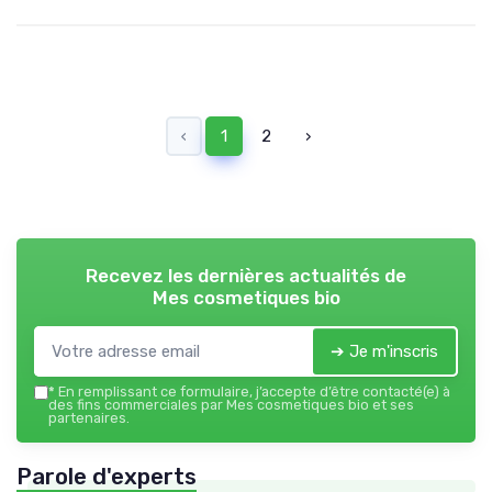
‹
1
2
›
Recevez les dernières actualités de
Mes cosmetiques bio
➔ Je m'inscris
*
En remplissant ce formulaire, j’accepte d’être contacté(e) à
des fins commerciales par Mes cosmetiques bio et ses
partenaires.
Parole d'experts