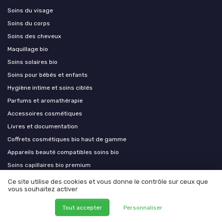
Soins du visage
Soins du corps
Soins des cheveux
Maquillage bio
Soins solaires bio
Soins pour bébés et enfants
Hygiène intime et soins ciblés
Parfums et aromathérapie
Accessoires cosmétiques
Livres et documentation
Coffrets cosmétiques bio haut de gamme
Appareils beauté compatibles soins bio
Soins capillaires bio premium
Aromathérapie et phytothérapie premium
Ce site utilise des cookies et vous donne le contrôle sur ceux que
vous souhaitez activer
Équipements esthétiques bio
Compléments alimentaires bio et nutricosmétique
Tout accepter
Personnaliser