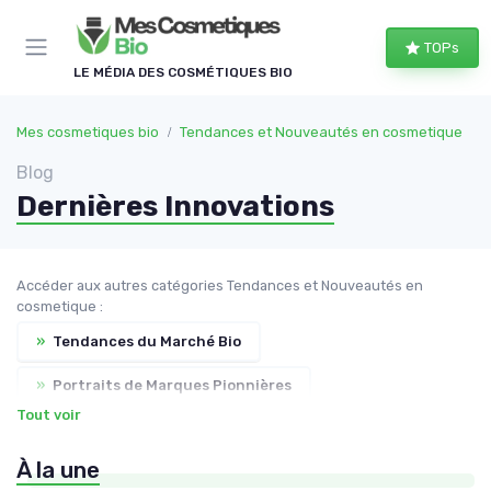
Panneau de gestion des cookies
TOPs
LE MÉDIA DES COSMÉTIQUES BIO
Mes cosmetiques bio
Tendances et Nouveautés en cosmetique
Blog
Dernières Innovations
Accéder aux autres catégories Tendances et Nouveautés en
cosmetique :
»
Tendances du Marché Bio
»
Portraits de Marques Pionnières
Tout voir
»
Événements et Salons
À la une
»
Influenceurs et Experts en Cosmétique Bio