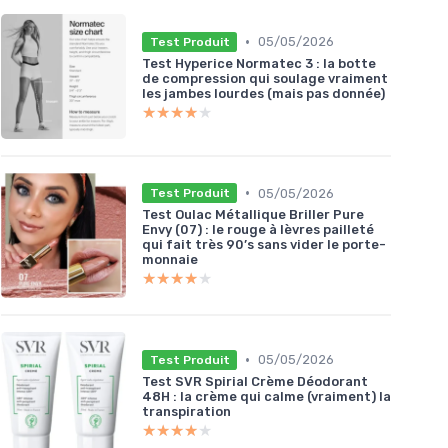
•
05/05/2026
Test Produit
Test Hyperice Normatec 3 : la botte
de compression qui soulage vraiment
les jambes lourdes (mais pas donnée)
★★★★★
★★★★★
•
05/05/2026
Test Produit
Test Oulac Métallique Briller Pure
Envy (07) : le rouge à lèvres pailleté
qui fait très 90’s sans vider le porte-
monnaie
★★★★★
★★★★★
•
05/05/2026
Test Produit
Test SVR Spirial Crème Déodorant
48H : la crème qui calme (vraiment) la
transpiration
★★★★★
★★★★★