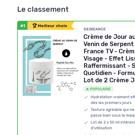
Le classement
#1
🏆 Meilleur choix
SKINEANCE
Crème de Jour au
Venin de Serpent
France TV - Crèm
Visage - Effet Li
Raffermissant - 
Quotidien - Form
Lot de 2 Crème J
🔥 POPULAIRE
Hydratation vraiment ef
dès les premiers jours
Texture agréable qui ne 
passe bien sous le maqu
Lot de 2 x 50 ml intéres
d’utilisation