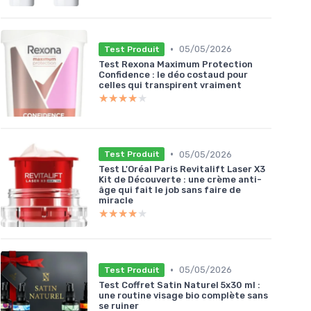
•
05/05/2026
Test Produit
Test Rexona Maximum Protection
Confidence : le déo costaud pour
celles qui transpirent vraiment
★★★★★
★★★★★
•
05/05/2026
Test Produit
Test L'Oréal Paris Revitalift Laser X3
Kit de Découverte : une crème anti-
âge qui fait le job sans faire de
miracle
★★★★★
★★★★★
•
05/05/2026
Test Produit
Test Coffret Satin Naturel 5x30 ml :
une routine visage bio complète sans
se ruiner