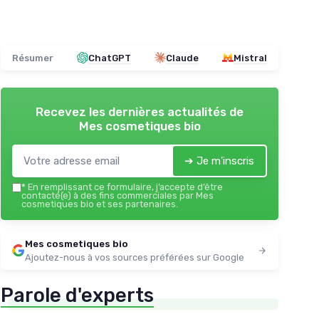
Résumer
ChatGPT
Claude
Mistral
Recevez les dernières actualités de
Mes cosmetiques bio
➔ Je m'inscris
*
En remplissant ce formulaire, j’accepte d’être
contacté(e) à des fins commerciales par Mes
cosmetiques bio et ses partenaires.
Mes cosmetiques bio
Ajoutez-nous à vos sources préférées sur Google
Parole d'experts