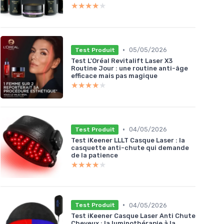
★★★★★
★★★★★
•
05/05/2026
Test Produit
Test L'Oréal Revitalift Laser X3
Routine Jour : une routine anti-âge
efficace mais pas magique
★★★★★
★★★★★
•
04/05/2026
Test Produit
Test iKeener LLLT Casque Laser : la
casquette anti-chute qui demande
de la patience
★★★★★
★★★★★
•
04/05/2026
Test Produit
Test iKeener Casque Laser Anti Chute
Cheveux : la luminothérapie à la