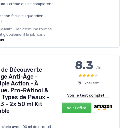
rum + crème qui se complètent
sation facile au quotidien
)
vitalift Filler, c’est une routine
it globalement le job, sans
lus
8.3
/10
t de Découverte -
★★★★★
★★★★★
age Anti-Âge -
ple Action - À
🌟 Excellent
que, Pro-Rétinol &
Voir le test complet →
 Types de Peaux -
3 - 2x 50 ml Kit
Voir l'offre
ble
té/prix avec 100 ml de produit