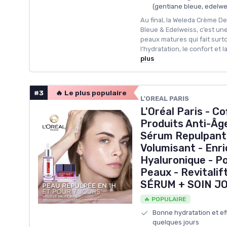
(gentiane bleue, edelwei
Au final, la Weleda Crème D
Bleue & Edelweiss, c’est un
peaux matures qui fait surt
l’hydratation, le confort et 
plus
#3
🔥 Le plus populaire
L'OREAL PARIS
L'Oréal Paris - Co
Produits Anti-Âge
Sérum Repulpant 
Volumisant - Enric
Hyaluronique - P
Peaux - Revitalif
SÉRUM + SOIN J
🔥 POPULAIRE
Bonne hydratation et ef
quelques jours