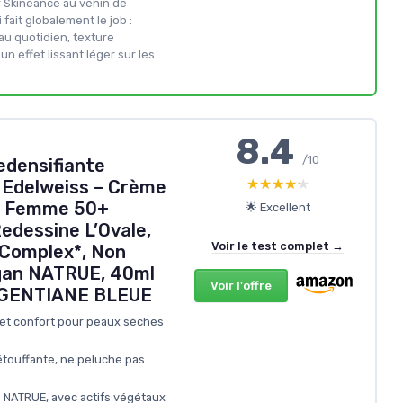
r Skineance au venin de
 fait globalement le job :
au quotidien, texture
un effet lissant léger sur les
8.4
/10
densifiante
★★★★★
★★★★★
 Edelweiss – Crème
es Femme 50+
🌟 Excellent
edessine L’Ovale,
Voir le test complet →
 Complex*, Non
an NATRUE, 40ml
Voir l'offre
GENTIANE BLEUE
 et confort pour peaux sèches
étouffante, ne peluche pas
e NATRUE, avec actifs végétaux