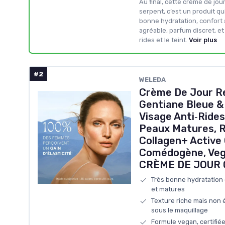
Au final, cette crème de jou
serpent, c’est un produit qui
bonne hydratation, confort 
agréable, parfum discret, et 
rides et le teint.
Voir plus
#2
WELEDA
Crème De Jour Re
Gentiane Bleue &
Visage Anti‑Rid
Peaux Matures, R
Collagen+ Active
Comédogène, Veg
CRÈME DE JOUR 
Très bonne hydratation
et matures
Texture riche mais non 
sous le maquillage
Formule vegan, certifié