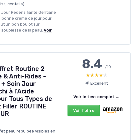
ss, centella)
e Jour Redensifiante Gentiane
e bonne crème de jour pour
out un bon boulot sur
la souplesse de la peau.
Voir
8.4
/10
ffret Routine 2
★★★★★
★★★★★
 & Anti-Rides -
+ Soin Jour
🌟 Excellent
hi à l’Acide
Voir le test complet →
our Tous Types de
t Filler ROUTINE
Voir l'offre
OUR
fet peau repulpée visibles en