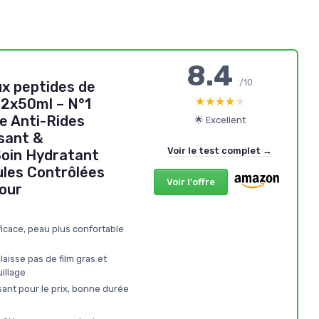
8.4
/10
x peptides de
★★★★★
★★★★★
 2x50ml – N°1
e Anti-Rides
🌟 Excellent
ssant &
Voir le test complet →
Soin Hydratant
ules Contrôlées
Voir l'offre
our
ficace, peau plus confortable
laisse pas de film gras et
illage
sant pour le prix, bonne durée