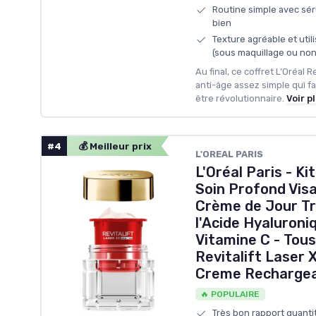
Routine simple avec sé
bien
Texture agréable et utili
(sous maquillage ou non
Au final, ce coffret L’Oréal Re
anti-âge assez simple qui fa
être révolutionnaire.
Voir p
#4
💰 Meilleur prix
‎L'OREAL PARIS
L'Oréal Paris - Ki
Soin Profond Vis
Crème de Jour Tri
l'Acide Hyaluroni
Vitamine C - Tous
Revitalift Laser X
Creme Rechargea
🔥 POPULAIRE
Très bon rapport quanti