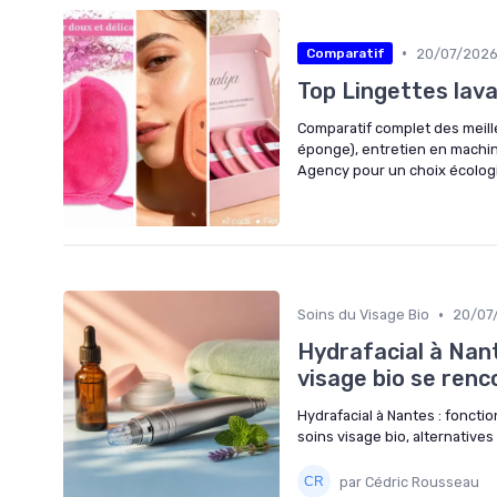
•
20/07/202
Comparatif
Top Lingettes lav
Comparatif complet des meille
éponge), entretien en machine
Agency pour un choix écolog
•
Soins du Visage Bio
20/07
Hydrafacial à Nant
visage bio se ren
Hydrafacial à Nantes : foncti
soins visage bio, alternative
par Cédric Rousseau