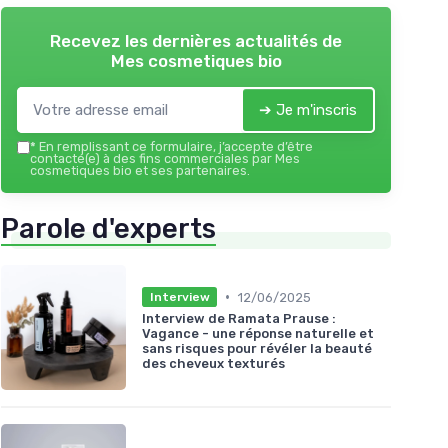
Recevez les dernières actualités de
Mes cosmetiques bio
➔ Je m'inscris
*
En remplissant ce formulaire, j’accepte d’être
contacté(e) à des fins commerciales par Mes
cosmetiques bio et ses partenaires.
Parole d'experts
•
12/06/2025
Interview
Interview de Ramata Prause :
Vagance - une réponse naturelle et
sans risques pour révéler la beauté
des cheveux texturés