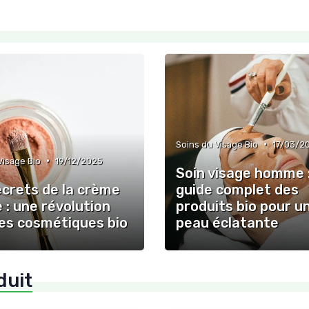
•
Soins du Visage Bio
17/03/2
•
Visage Bio
19/12/2025
Soin visage homme 
ecrets de la crème
guide complet des
 : une révolution
produits bio pour u
les cosmétiques bio
peau éclatante
duit