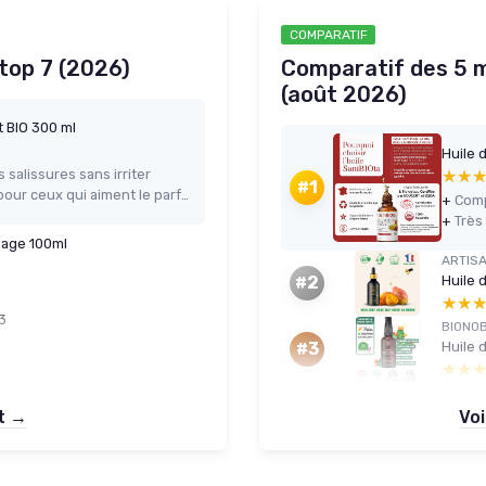
COMPARATIF
 top 7 (2026)
Comparatif des 5 me
(août 2026)
 BIO 300 ml
Huile 
s salissures sans irriter
★★
★★
#1
Odeur agréable de “bébé propre” pour ceux qui aiment le parfum Mustela
+
+
sage 100ml
ARTIS
Huile 
#2
★★
★★
 3
BIONO
Huile 
#3
★★
★★
et →
Voi