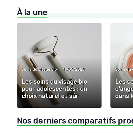
À la une
•
Soins du Visage Bio
19/05/2025
Soins du 
Les soins du visage bio
Les s
pour adolescentes : un
d'ange
choix naturel et sûr
dans 
Nos derniers comparatifs pro