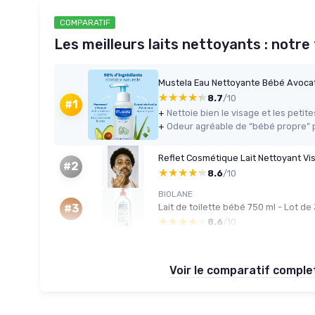
COMPARATIF
Les meilleurs laits nettoyants : notre
Mustela Eau Nettoyante Bébé Avocat
★★★★★
★★★★★
8.7
/10
#1
+
Nettoie bien le visage et les petite
+
Reflet Cosmétique Lait Nettoyant Vi
#2
★★★★★
★★★★★
8.6
/10
BIOLANE
Lait de toilette bébé 750 ml - Lot de
#3
★★★★★
★★★★★
8.6
/10
Voir le comparatif compl