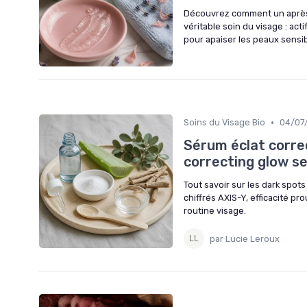
Découvrez comment un après-
véritable soin du visage : act
pour apaiser les peaux sensib
•
Soins du Visage Bio
04/07
Sérum éclat corre
correcting glow s
Tout savoir sur les dark spots
chiffrés AXIS-Y, efficacité pr
routine visage.
par Lucie Leroux