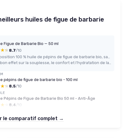
illeurs huiles de figue de barbarie
de Figue de Barbarie Bio — 50 ml
★★★
★★★
8.7
/10
Composition 100 % huile de pépins de figue de barbarie bio, sans parfum ni ajout
Très bon effet sur la souplesse, le confort et l’hydratation de la peau
AM
de pépins de figue de barbarie bio - 100 ml
★★★
★★★
8.5
/10
BLE
de Pépins de Figue de Barbarie Bio 50 ml - Anti-Âge
★★★
★★★
8.4
/10
r le comparatif complet →