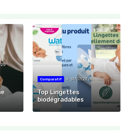
025
:
•
31/07/2026
Comparatif
ne
Top Lingettes
biodégradables