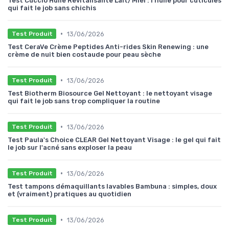
Test Cuccio Huile Revitalisante Lait/Miel : l’huile pour cuticules
qui fait le job sans chichis
•
13/06/2026
Test Produit
Test CeraVe Crème Peptides Anti-rides Skin Renewing : une
crème de nuit bien costaude pour peau sèche
•
13/06/2026
Test Produit
Test Biotherm Biosource Gel Nettoyant : le nettoyant visage
qui fait le job sans trop compliquer la routine
•
13/06/2026
Test Produit
Test Paula's Choice CLEAR Gel Nettoyant Visage : le gel qui fait
le job sur l'acné sans exploser la peau
•
13/06/2026
Test Produit
Test tampons démaquillants lavables Bambuna : simples, doux
et (vraiment) pratiques au quotidien
•
13/06/2026
Test Produit