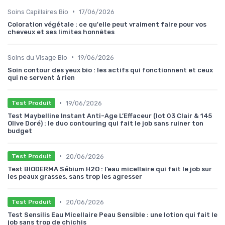
•
Soins Capillaires Bio
17/06/2026
Coloration végétale : ce qu'elle peut vraiment faire pour vos
cheveux et ses limites honnêtes
•
Soins du Visage Bio
19/06/2026
Soin contour des yeux bio : les actifs qui fonctionnent et ceux
qui ne servent à rien
•
19/06/2026
Test Produit
Test Maybelline Instant Anti-Age L’Effaceur (lot 03 Clair & 145
Olive Doré) : le duo contouring qui fait le job sans ruiner ton
budget
•
20/06/2026
Test Produit
Test BIODERMA Sébium H2O : l’eau micellaire qui fait le job sur
les peaux grasses, sans trop les agresser
•
20/06/2026
Test Produit
Test Sensilis Eau Micellaire Peau Sensible : une lotion qui fait le
job sans trop de chichis