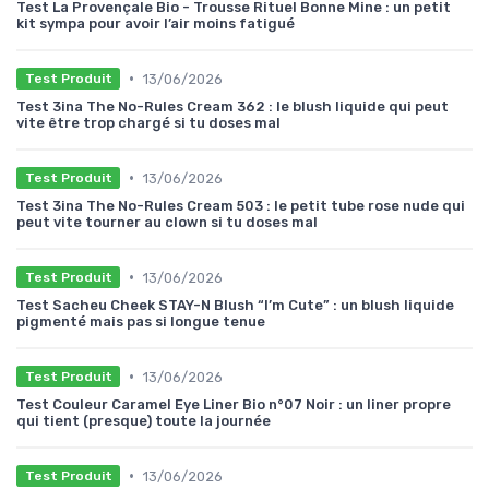
Test La Provençale Bio - Trousse Rituel Bonne Mine : un petit
kit sympa pour avoir l’air moins fatigué
•
13/06/2026
Test Produit
Test 3ina The No-Rules Cream 362 : le blush liquide qui peut
vite être trop chargé si tu doses mal
•
13/06/2026
Test Produit
Test 3ina The No-Rules Cream 503 : le petit tube rose nude qui
peut vite tourner au clown si tu doses mal
•
13/06/2026
Test Produit
Test Sacheu Cheek STAY-N Blush “I’m Cute” : un blush liquide
pigmenté mais pas si longue tenue
•
13/06/2026
Test Produit
Test Couleur Caramel Eye Liner Bio n°07 Noir : un liner propre
qui tient (presque) toute la journée
•
13/06/2026
Test Produit