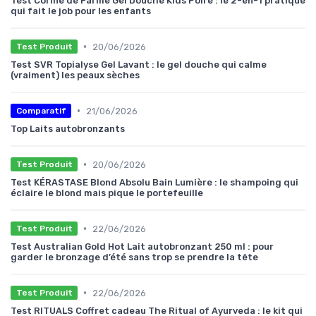
Test Corine de Farme Gel Douche Kids Poire : le 2-en-1 pratique
qui fait le job pour les enfants
•
20/06/2026
Test Produit
Test SVR Topialyse Gel Lavant : le gel douche qui calme
(vraiment) les peaux sèches
•
21/06/2026
Comparatif
Top Laits autobronzants
•
20/06/2026
Test Produit
Test KÉRASTASE Blond Absolu Bain Lumière : le shampoing qui
éclaire le blond mais pique le portefeuille
•
22/06/2026
Test Produit
Test Australian Gold Hot Lait autobronzant 250 ml : pour
garder le bronzage d’été sans trop se prendre la tête
•
22/06/2026
Test Produit
Test RITUALS Coffret cadeau The Ritual of Ayurveda : le kit qui