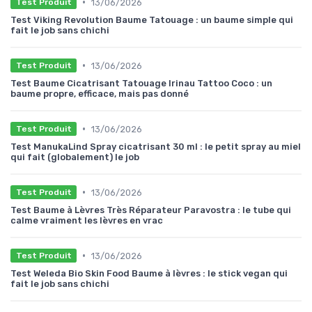
•
13/06/2026
Test Produit
Test Viking Revolution Baume Tatouage : un baume simple qui
fait le job sans chichi
•
13/06/2026
Test Produit
Test Baume Cicatrisant Tatouage Irinau Tattoo Coco : un
baume propre, efficace, mais pas donné
•
13/06/2026
Test Produit
Test ManukaLind Spray cicatrisant 30 ml : le petit spray au miel
qui fait (globalement) le job
•
13/06/2026
Test Produit
Test Baume à Lèvres Très Réparateur Paravostra : le tube qui
calme vraiment les lèvres en vrac
•
13/06/2026
Test Produit
Test Weleda Bio Skin Food Baume à lèvres : le stick vegan qui
fait le job sans chichi