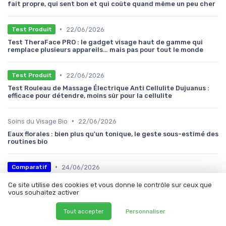
fait propre, qui sent bon et qui coûte quand même un peu cher
•
22/06/2026
Test Produit
Test TheraFace PRO : le gadget visage haut de gamme qui
remplace plusieurs appareils… mais pas pour tout le monde
•
22/06/2026
Test Produit
Test Rouleau de Massage Électrique Anti Cellulite Dujuanus :
efficace pour détendre, moins sûr pour la cellulite
•
Soins du Visage Bio
22/06/2026
Eaux florales : bien plus qu'un tonique, le geste sous-estimé des
routines bio
•
24/06/2026
Comparatif
Top Gels à l’aloe vera
Ce site utilise des cookies et vous donne le contrôle sur ceux que
vous souhaitez activer
•
Soins Capillaires Bio
24/06/2026
Tout accepter
Personnaliser
Protéger les cheveux des enfants du chlore et du soleil : les
soins bio qui marchent cet été