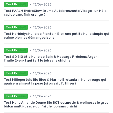
•
13/06/2026
Test Produit
Test PAALM HydraGlow Brume Autobronzante Visage : un hâle
rapide sans finir orange ?
•
13/06/2026
Test Produit
Test Herbiolys Huile de Plantain Bio : une petite huile simple qui
calme bien les démangeaisons
•
13/06/2026
Test Produit
Test SO'BiO étic Huile de Bain & Massage Précieux Argan :
l'huile 2-en-1 qui fait le job sans chichis
•
13/06/2026
Test Produit
Test Millepertuis Bio Bleu & Marine Bretania : l’huile rouge qui
apaise vraiment la peau (si on sait l’utiliser)
•
13/06/2026
Test Produit
Test Huile Amande Douce Bio BOT cosmetic & wellness : le gros
bidon multi-usage qui fait le job sans chichi