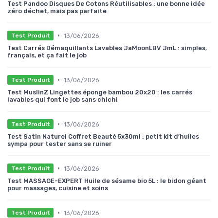
Test Pandoo Disques De Cotons Réutilisables : une bonne idée
zéro déchet, mais pas parfaite
•
13/06/2026
Test Produit
Test Carrés Démaquillants Lavables JaMoonLBV JmL : simples,
français, et ça fait le job
•
13/06/2026
Test Produit
Test MuslinZ Lingettes éponge bambou 20x20 : les carrés
lavables qui font le job sans chichi
•
13/06/2026
Test Produit
Test Satin Naturel Coffret Beauté 5x30ml : petit kit d’huiles
sympa pour tester sans se ruiner
•
13/06/2026
Test Produit
Test MASSAGE-EXPERT Huile de sésame bio 5L : le bidon géant
pour massages, cuisine et soins
•
13/06/2026
Test Produit