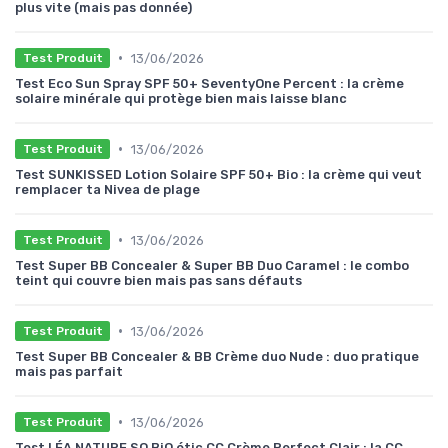
plus vite (mais pas donnée)
•
13/06/2026
Test Produit
Test Eco Sun Spray SPF 50+ SeventyOne Percent : la crème
solaire minérale qui protège bien mais laisse blanc
•
13/06/2026
Test Produit
Test SUNKISSED Lotion Solaire SPF 50+ Bio : la crème qui veut
remplacer ta Nivea de plage
•
13/06/2026
Test Produit
Test Super BB Concealer & Super BB Duo Caramel : le combo
teint qui couvre bien mais pas sans défauts
•
13/06/2026
Test Produit
Test Super BB Concealer & BB Crème duo Nude : duo pratique
mais pas parfait
•
13/06/2026
Test Produit
Test LÉA NATURE SO BiO étic CC Crème Perfect Clair : la CC