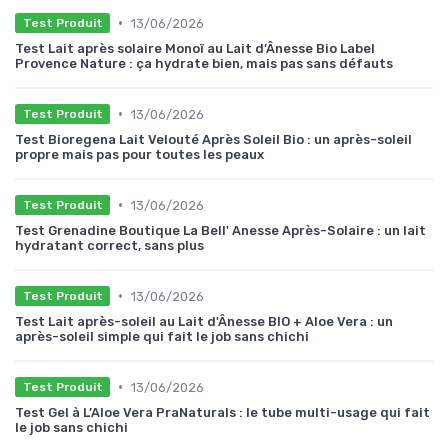
•
13/06/2026
Test Produit
Test Lait après solaire Monoï au Lait d’Ânesse Bio Label
Provence Nature : ça hydrate bien, mais pas sans défauts
•
13/06/2026
Test Produit
Test Bioregena Lait Velouté Après Soleil Bio : un après-soleil
propre mais pas pour toutes les peaux
•
13/06/2026
Test Produit
Test Grenadine Boutique La Bell' Anesse Après-Solaire : un lait
hydratant correct, sans plus
•
13/06/2026
Test Produit
Test Lait après-soleil au Lait d'Ânesse BIO + Aloe Vera : un
après-soleil simple qui fait le job sans chichi
•
13/06/2026
Test Produit
Test Gel à L’Aloe Vera PraNaturals : le tube multi-usage qui fait
le job sans chichi