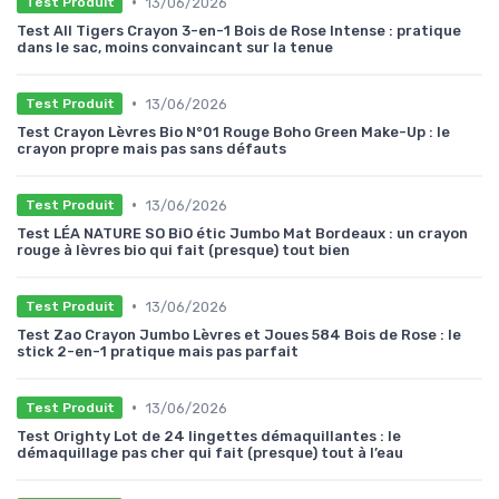
•
13/06/2026
Test Produit
Test All Tigers Crayon 3-en-1 Bois de Rose Intense : pratique
dans le sac, moins convaincant sur la tenue
•
13/06/2026
Test Produit
Test Crayon Lèvres Bio N°01 Rouge Boho Green Make-Up : le
crayon propre mais pas sans défauts
•
13/06/2026
Test Produit
Test LÉA NATURE SO BiO étic Jumbo Mat Bordeaux : un crayon
rouge à lèvres bio qui fait (presque) tout bien
•
13/06/2026
Test Produit
Test Zao Crayon Jumbo Lèvres et Joues 584 Bois de Rose : le
stick 2-en-1 pratique mais pas parfait
•
13/06/2026
Test Produit
Test Orighty Lot de 24 lingettes démaquillantes : le
démaquillage pas cher qui fait (presque) tout à l’eau