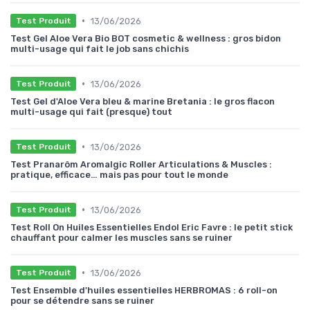
•
13/06/2026
Test Produit
Test Gel Aloe Vera Bio BOT cosmetic & wellness : gros bidon
multi-usage qui fait le job sans chichis
•
13/06/2026
Test Produit
Test Gel d'Aloe Vera bleu & marine Bretania : le gros flacon
multi-usage qui fait (presque) tout
•
13/06/2026
Test Produit
Test Pranarôm Aromalgic Roller Articulations & Muscles :
pratique, efficace… mais pas pour tout le monde
•
13/06/2026
Test Produit
Test Roll On Huiles Essentielles Endol Eric Favre : le petit stick
chauffant pour calmer les muscles sans se ruiner
•
13/06/2026
Test Produit
Test Ensemble d'huiles essentielles HERBROMAS : 6 roll-on
pour se détendre sans se ruiner