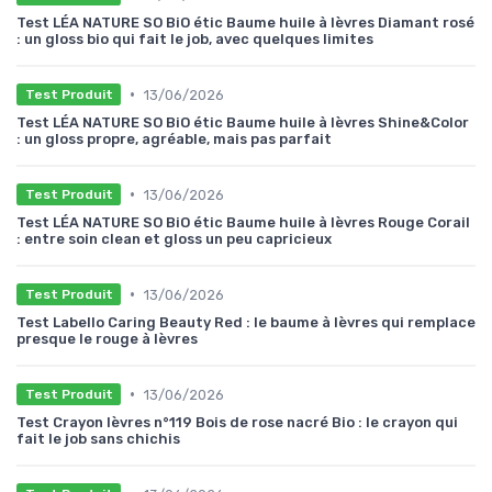
Test LÉA NATURE SO BiO étic Baume huile à lèvres Diamant rosé
: un gloss bio qui fait le job, avec quelques limites
•
13/06/2026
Test Produit
Test LÉA NATURE SO BiO étic Baume huile à lèvres Shine&Color
: un gloss propre, agréable, mais pas parfait
•
13/06/2026
Test Produit
Test LÉA NATURE SO BiO étic Baume huile à lèvres Rouge Corail
: entre soin clean et gloss un peu capricieux
•
13/06/2026
Test Produit
Test Labello Caring Beauty Red : le baume à lèvres qui remplace
presque le rouge à lèvres
•
13/06/2026
Test Produit
Test Crayon lèvres n°119 Bois de rose nacré Bio : le crayon qui
fait le job sans chichis