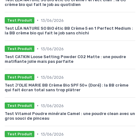
crème bio qui fait le job au quotidien
•
13/06/2026
Test Produit
Test LÉA NATURE SO BiO étic BB Crème 5 en 1 Perfect Medium :
la BB crème bio qui fait le job sans chichi
•
13/06/2026
Test Produit
Test CATKIN Loose Setting Powder C02 Matte : une poudre
matifiante jolie mais pas parfaite
•
13/06/2026
Test Produit
Test J’OLIE MARIE BB Crème Bio SPF 50+ (Doré) : la BB crème
qui fait écran total sans trop plâtrer
•
13/06/2026
Test Produit
Test Vitamol Poudre minérale Camel : une poudre clean avec un
gros souci de pinceau
•
13/06/2026
Test Produit