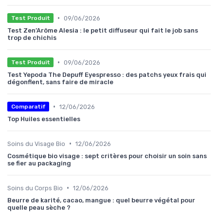
•
09/06/2026
Test Produit
Test Zen’Arôme Alesia : le petit diffuseur qui fait le job sans
trop de chichis
•
09/06/2026
Test Produit
Test Yepoda The Depuff Eyespresso : des patchs yeux frais qui
dégonflent, sans faire de miracle
•
12/06/2026
Comparatif
Top Huiles essentielles
•
Soins du Visage Bio
12/06/2026
Cosmétique bio visage : sept critères pour choisir un soin sans
se fier au packaging
•
Soins du Corps Bio
12/06/2026
Beurre de karité, cacao, mangue : quel beurre végétal pour
quelle peau sèche ?