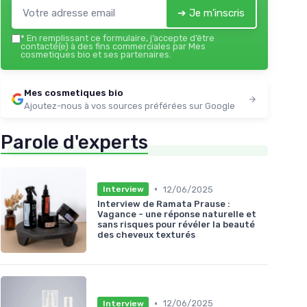
➔ Je m'inscris
*
En remplissant ce formulaire, j’accepte d’être
contacté(e) à des fins commerciales par Mes
cosmetiques bio et ses partenaires.
Mes cosmetiques bio
Ajoutez-nous à vos sources préférées sur Google
Parole d'experts
•
12/06/2025
Interview
Interview de Ramata Prause :
Vagance - une réponse naturelle et
sans risques pour révéler la beauté
des cheveux texturés
•
12/06/2025
Interview