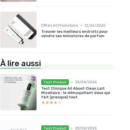
•
Offres et Promotions
12/06/2025
Trouver les meilleurs endroits pour
vendre ses miniatures de parfum
À lire aussi
•
28/04/2026
Test Produit
Test Clinique All About Clean Lait
Micellaire : le démaquillant doux qui
fait (presque) tout
★★★★★
★★★★★
•
28/04/2026
Test Produit
Test Bell