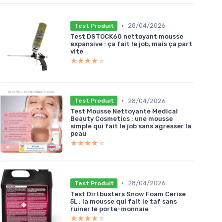
•
28/04/2026
Test Produit
Test DSTOCK60 nettoyant mousse
expansive : ça fait le job, mais ça part
vite
★★★★★
★★★★★
•
28/04/2026
Test Produit
Test Mousse Nettoyante Medical
Beauty Cosmetics : une mousse
simple qui fait le job sans agresser la
peau
★★★★★
★★★★★
•
28/04/2026
Test Produit
Test Dirtbusters Snow Foam Cerise
5L : la mousse qui fait le taf sans
ruiner le porte-monnaie
★★★★★
★★★★★