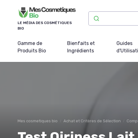
Panneau de gestion des cookies
LE MÉDIA DES COSMÉTIQUES
BIO
Gamme de
Bienfaits et
Guides
Produits Bio
Ingrédients
d'Utilisat
Mes cosmetiques bio
Achat et Critères de Sélection
Compa
Test Qiriness Lai