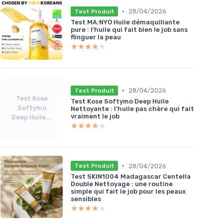
•
28/04/2026
Test Produit
Test MA:NYO Huile démaquillante
pure : l’huile qui fait bien le job sans
flinguer la peau
★★★★★
★★★★★
•
28/04/2026
Test Produit
Test Kose
Test Kose Softymo Deep Huile
Softymo
Nettoyante : l’huile pas chère qui fait
vraiment le job
Deep Huile...
★★★★★
★★★★★
•
28/04/2026
Test Produit
Test SKIN1004 Madagascar Centella
Double Nettoyage : une routine
simple qui fait le job pour les peaux
sensibles
★★★★★
★★★★★