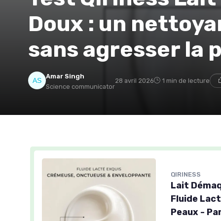
Doux : un nettoyan
sans agresser la 
Amar Singh
28 avril 2026
1 min de lecture
Science communicator
QIRINESS
Lait Démaq
Fluide Lact
Peaux - Pa