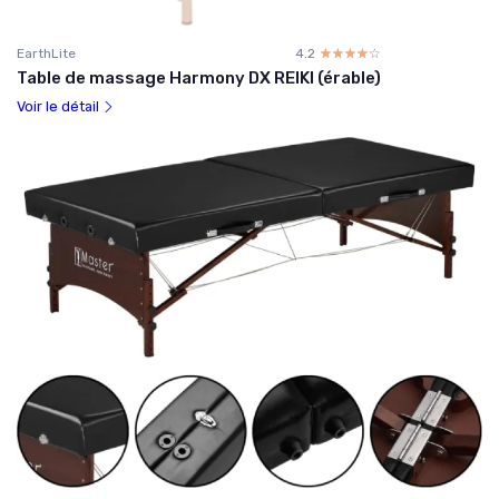
EarthLite
4.2
☆☆☆☆☆
★★★★★
Table de massage Harmony DX REIKI (érable)
Voir le détail