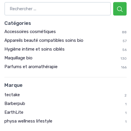
Catégories
Accessoires cosmétiques
88
Appareils beauté compatibles soins bio
57
Hygiène intime et soins ciblés
56
Maquillage bio
130
Parfums et aromathérapie
166
Marque
tectake
2
Barberpub
1
EarthLite
1
physa wellness lifestyle
1