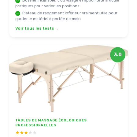
Dossier inclinable, trou visage et appui-tête articulé
pratiques pour varier les positions
Plateau de rangement inférieur vraiment utile pour
garder le matériel à portée de main
Voir tous les tests →
3.0
TABLES DE MASSAGE ÉCOLOGIQUES
PROFESSIONNELLES
★★★★★
★★★★★