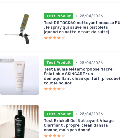
•
28/04/2026
Test Produit
Test DSTOCK60 nettoyant mousse PU
: le spray qui sauve les pistolets
(quand on nettoie tout de suite)
★★★★★
★★★★★
•
28/04/2026
Test Produit
Test Baume Métamorphose Nacre
Éclat blue SKINCARE : un
démaquillant clean qui fait (presque)
tout le boulot
★★★★★
★★★★★
•
28/04/2026
Test Produit
Test Brickell Gel Nettoyant Visage
Clarifiant : propre, clean dans la
compo, mais pas donné
★★★★★
★★★★★