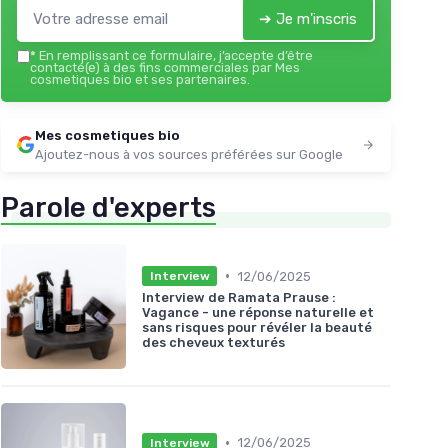
➔ Je m'inscris
*
En remplissant ce formulaire, j’accepte d’être
contacté(e) à des fins commerciales par Mes
cosmetiques bio et ses partenaires.
Mes cosmetiques bio
Ajoutez-nous à vos sources préférées sur Google
Parole d'experts
•
12/06/2025
Interview
Interview de Ramata Prause :
Vagance - une réponse naturelle et
sans risques pour révéler la beauté
des cheveux texturés
•
12/06/2025
Interview