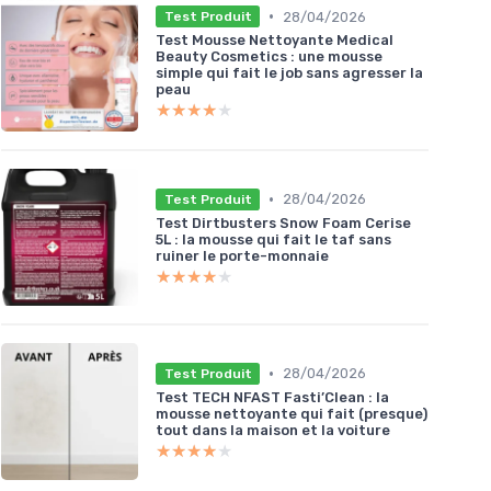
•
28/04/2026
Test Produit
Test Mousse Nettoyante Medical
Beauty Cosmetics : une mousse
simple qui fait le job sans agresser la
peau
★★★★★
★★★★★
•
28/04/2026
Test Produit
Test Dirtbusters Snow Foam Cerise
5L : la mousse qui fait le taf sans
ruiner le porte-monnaie
★★★★★
★★★★★
•
28/04/2026
Test Produit
Test TECH NFAST Fasti’Clean : la
mousse nettoyante qui fait (presque)
tout dans la maison et la voiture
★★★★★
★★★★★