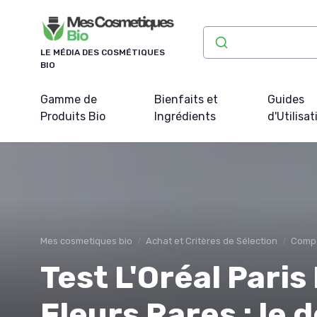
Panneau de gestion des cookies
LE MÉDIA DES COSMÉTIQUES
BIO
Gamme de
Bienfaits et
Guides
Produits Bio
Ingrédients
d'Utilisat
Mes cosmetiques bio
Achat et Critères de Sélection
Compa
Test L'Oréal Paris
Fleurs Rares : le 