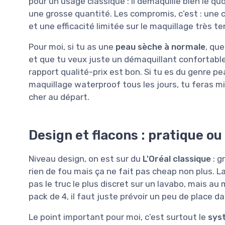
pour un usage classique : il démaquille bien le qu
une grosse quantité. Les compromis, c’est : une 
et une efficacité limitée sur le maquillage très 
Pour moi, si tu as une
peau sèche à normale
, qu
et que tu veux juste un démaquillant confortable 
rapport qualité-prix est bon. Si tu es du genre p
maquillage waterproof tous les jours, tu feras mi
cher au départ.
Design et flacons : pratique ou 
Niveau design, on est sur du
L'Oréal classique
: g
rien de fou mais ça ne fait pas cheap non plus. L
pas le truc le plus discret sur un lavabo, mais au
pack de 4, il faut juste prévoir un peu de place da
Le point important pour moi, c’est surtout le
sys