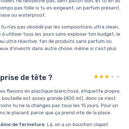
otidien, ne dessèche pas, sent plutôt bon, et tu en as
compo pas folle si tu es exigeant, un parfum présent,
tenace ou waterproof.
e tu n’es pas obsédé par les compositions ultra clean,
à utiliser tous les jours sans exploser ton budget, le
eau ultra réactive, fan de produits sans parfum ou
eux d’investir dans autre chose, même si c’est plus
prise de tête ?
★★★★★
★★★★★
ros flacons en plastique blanc/rosé, étiquette propre,
a bouteille est assez grande (400 ml), donc ce n’est
 moins tu ne la changes pas tous les 15 jours. Pour un
ns le placard, parce que ça prend vite de la place.
tème de fermeture
. Là, on a un bouchon clapet