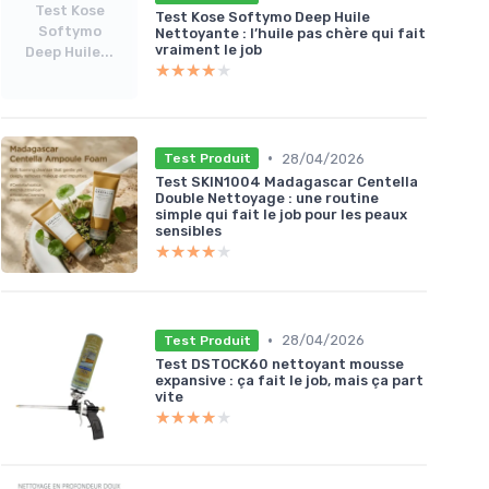
Test Kose
Test Kose Softymo Deep Huile
Softymo
Nettoyante : l’huile pas chère qui fait
vraiment le job
Deep Huile...
★★★★★
★★★★★
•
28/04/2026
Test Produit
Test SKIN1004 Madagascar Centella
Double Nettoyage : une routine
simple qui fait le job pour les peaux
sensibles
★★★★★
★★★★★
•
28/04/2026
Test Produit
Test DSTOCK60 nettoyant mousse
expansive : ça fait le job, mais ça part
vite
★★★★★
★★★★★