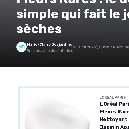
simple qui fait le
sèches
Marie-Claire Desjardins
28 avril 2026
1 min de lecture
Responsable des tutoriels
LOREAL PARIS
L'Oréal Par
Fleurs Rar
Nettoyant 
Jasmin Apa