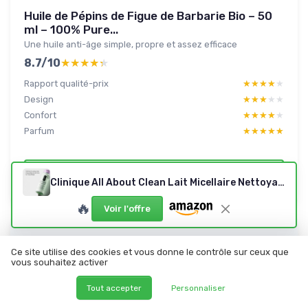
Huile de Pépins de Figue de Barbarie Bio – 50
ml – 100% Pure...
Une huile anti-âge simple, propre et assez efficace
8.7/10
★★★★★
★★★★★
Rapport qualité-prix
★★★★★
★★★★★
Design
★★★★★
★★★★★
Confort
★★★★★
★★★★★
Parfum
★★★★★
★★★★★
Lire le test produit complet
Clinique All About Clean Lait Micellaire Nettoyant + Démaquillant Tout-en-Un, 200 ml
🔥
Voir l'offre
Ce site utilise des cookies et vous donne le contrôle sur ceux que
vous souhaitez activer
Tout accepter
Personnaliser