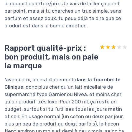
le rapport quantité/prix. Je vais détailler ça point
par point, mais si tu cherches un truc simple, sans
parfum et assez doux, tu peux déjà te dire que ce
produit est dans la bonne direction.
Rapport qualité-prix :
★★★★★
★★★★★
bon produit, mais on paie
la marque
Niveau prix, on est clairement dans la
fourchette
Clinique
, donc plus cher qu’un lait micellaire de
supermarché type Garnier ou Nivea, et moins cher
qu’un produit très luxe. Pour 200 ml, ça reste un
budget, surtout si tu l’utilises tous les jours matin
et soir. En usage normal (un coton ou deux par jour,
plus un peu de produit au doigt parfois), le flacon
tient environ un mois et demi à deux mois, selon ta