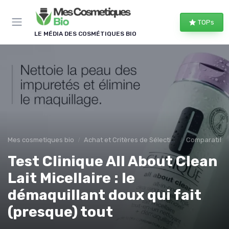
Panneau de gestion des cookies
TOPs
LE MÉDIA DES COSMÉTIQUES BIO
Mes cosmetiques bio
Achat et Critères de Sélection
Comparatifs e
Test Clinique All About Clean
Lait Micellaire : le
démaquillant doux qui fait
(presque) tout