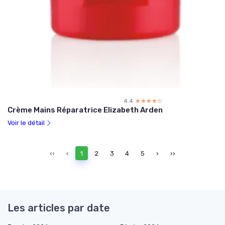
4.4
☆☆☆☆☆
★★★★★
Crème Mains Réparatrice Elizabeth Arden
Voir le détail
‹‹
‹
1
2
3
4
5
›
››
Les articles par date