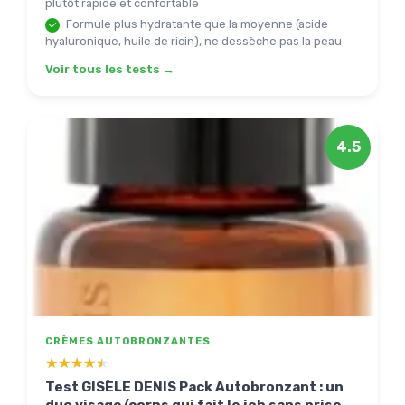
plutôt rapide et confortable
Formule plus hydratante que la moyenne (acide
hyaluronique, huile de ricin), ne dessèche pas la peau
Voir tous les tests →
4.5
CRÈMES AUTOBRONZANTES
★★★★★
★★★★★
Test GISÈLE DENIS Pack Autobronzant : un
duo visage/corps qui fait le job sans prise