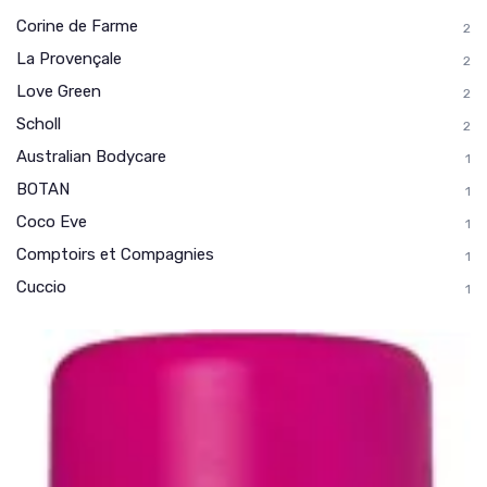
Corine de Farme
2
La Provençale
2
Love Green
2
Scholl
2
Australian Bodycare
1
BOTAN
1
Coco Eve
1
Comptoirs et Compagnies
1
Cuccio
1