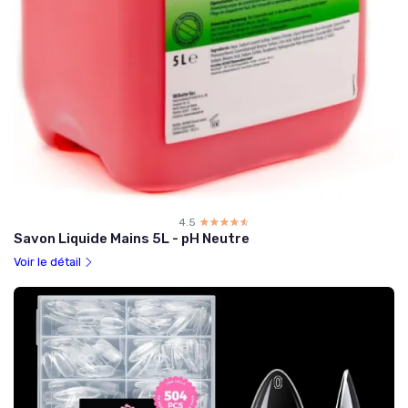
4.5
☆☆☆☆☆
★★★★★
Savon Liquide Mains 5L - pH Neutre
Voir le détail