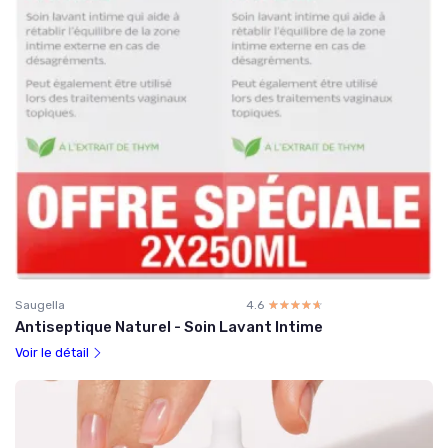
Saugella
4.6
☆☆☆☆☆
★★★★★
Antiseptique Naturel - Soin Lavant Intime
Voir le détail