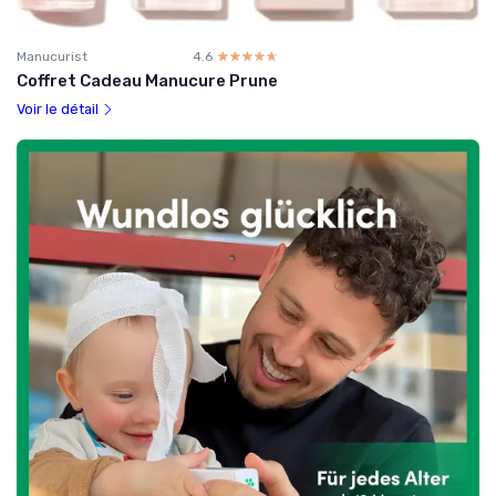
Manucurist
4.6
☆☆☆☆☆
★★★★★
Coffret Cadeau Manucure Prune
Voir le détail