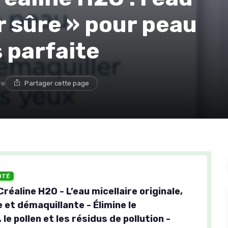
r sûre » pour peau
s parfaite
re
Partager cette page
OTÉ
éaline H2O - L’eau micellaire originale,
 et démaquillante - Élimine le
 le pollen et les résidus de pollution -