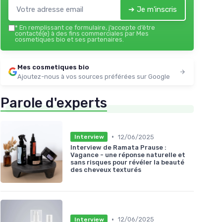
➔ Je m'inscris
*
En remplissant ce formulaire, j’accepte d’être
contacté(e) à des fins commerciales par Mes
cosmetiques bio et ses partenaires.
Mes cosmetiques bio
Ajoutez-nous à vos sources préférées sur Google
Parole d'experts
•
12/06/2025
Interview
Interview de Ramata Prause :
Vagance - une réponse naturelle et
sans risques pour révéler la beauté
des cheveux texturés
•
12/06/2025
Interview