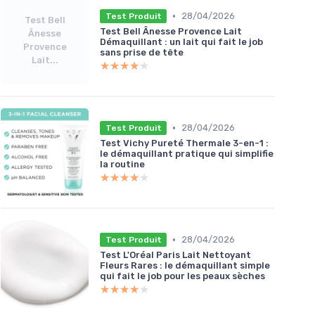
•
28/04/2026
Test Produit
Test Bell
Test Bell Ânesse Provence Lait
Ânesse
Démaquillant : un lait qui fait le job
Provence
sans prise de tête
Lait...
★★★★★
★★★★★
•
28/04/2026
Test Produit
Test Vichy Pureté Thermale 3-en-1 :
le démaquillant pratique qui simplifie
la routine
★★★★★
★★★★★
•
28/04/2026
Test Produit
Test L'Oréal Paris Lait Nettoyant
Fleurs Rares : le démaquillant simple
qui fait le job pour les peaux sèches
★★★★★
★★★★★