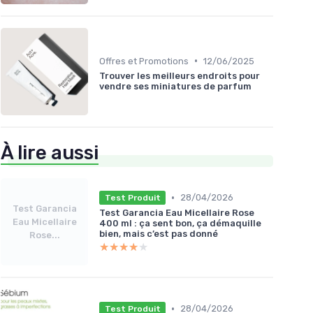
•
Offres et Promotions
12/06/2025
Trouver les meilleurs endroits pour
vendre ses miniatures de parfum
À lire aussi
•
28/04/2026
Test Produit
Test Garancia
Test Garancia Eau Micellaire Rose
Eau Micellaire
400 ml : ça sent bon, ça démaquille
bien, mais c’est pas donné
Rose...
★★★★★
★★★★★
•
28/04/2026
Test Produit