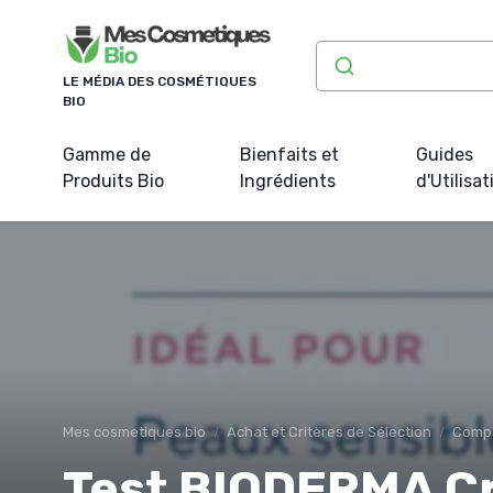
Panneau de gestion des cookies
LE MÉDIA DES COSMÉTIQUES
BIO
Gamme de
Bienfaits et
Guides
Produits Bio
Ingrédients
d'Utilisat
Mes cosmetiques bio
Achat et Critères de Sélection
Compa
Test BIODERMA Cré