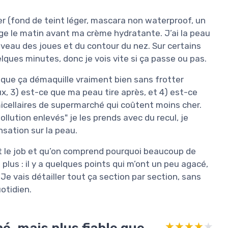
ler (fond de teint léger, mascara non waterproof, un
ge le matin avant ma crème hydratante. J’ai la peau
niveau des joues et du contour du nez. Sur certains
elques minutes, donc je vois vite si ça passe ou pas.
-ce que ça démaquille vraiment bien sans frotter
, 3) est-ce que ma peau tire après, et 4) est-ce
micellaires de supermarché qui coûtent moins cher.
lution enlevés" je les prends avec du recul, je
nsation sur la peau.
it le job et qu’on comprend pourquoi beaucoup de
plus : il y a quelques points qui m’ont un peu agacé,
e vais détailler tout ça section par section, sans
otidien.
é, mais plus fiable que
★★★★★
★★★★★