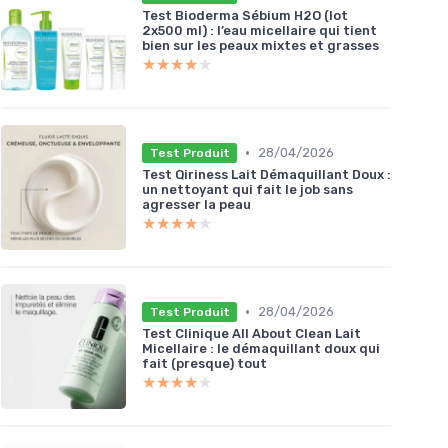
Test Bioderma Sébium H2O (lot
2x500 ml) : l’eau micellaire qui tient
bien sur les peaux mixtes et grasses
★★★★★
★★★★★
•
28/04/2026
Test Produit
Test Qiriness Lait Démaquillant Doux :
un nettoyant qui fait le job sans
agresser la peau
★★★★★
★★★★★
•
28/04/2026
Test Produit
Test Clinique All About Clean Lait
Micellaire : le démaquillant doux qui
fait (presque) tout
★★★★★
★★★★★