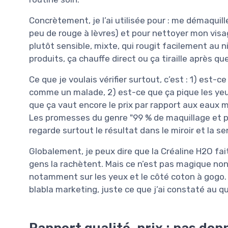
Concrètement, je l’ai utilisée pour : me démaquil
peu de rouge à lèvres) et pour nettoyer mon visa
plutôt sensible, mixte, qui rougit facilement au 
produits, ça chauffe direct ou ça tiraille après qu
Ce que je voulais vérifier surtout, c’est : 1) est
comme un malade, 2) est-ce que ça pique les yeux
que ça vaut encore le prix par rapport aux eaux 
Les promesses du genre "99 % de maquillage et pol
regarde surtout le résultat dans le miroir et la se
Globalement, je peux dire que la Créaline H2O fa
gens la rachètent. Mais ce n’est pas magique non 
notamment sur les yeux et le côté coton à gogo. J
blabla marketing, juste ce que j’ai constaté au qu
Rapport qualité-prix : pas donn