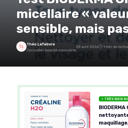
micellaire « valeu
sensible, mais pa
Théo Lefebvre
28 avril 2026
1 min de lectu
Conseiller beauté masculine
⭐ TRÈS BIEN N
BIODERMA Cr
nettoyante
maquillage,