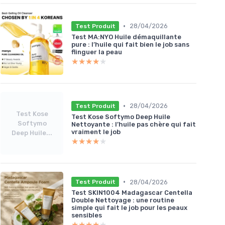
•
28/04/2026
Test Produit
Test MA:NYO Huile démaquillante
pure : l’huile qui fait bien le job sans
flinguer la peau
★★★★★
★★★★★
•
28/04/2026
Test Produit
Test Kose
Test Kose Softymo Deep Huile
Softymo
Nettoyante : l’huile pas chère qui fait
vraiment le job
Deep Huile...
★★★★★
★★★★★
•
28/04/2026
Test Produit
Test SKIN1004 Madagascar Centella
Double Nettoyage : une routine
simple qui fait le job pour les peaux
sensibles
★★★★★
★★★★★