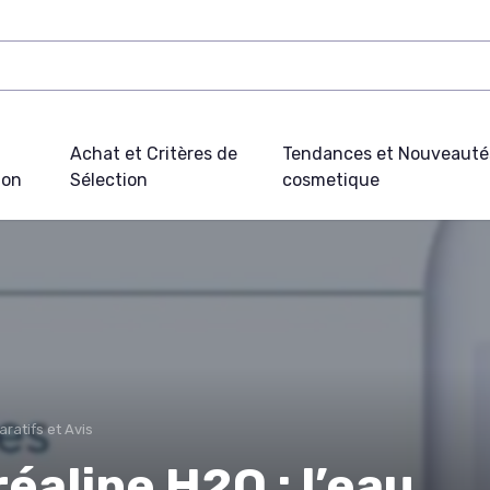
Achat et Critères de
Tendances et Nouveauté
ion
Sélection
cosmetique
ratifs et Avis
aline H2O : l’eau