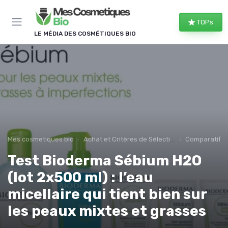
Panneau de gestion des cookies
TOPs
LE MÉDIA DES COSMÉTIQUES BIO
Mes cosmetiques bio
Achat et Critères de Sélection
Comparatifs e
Test Bioderma Sébium H2O
(lot 2x500 ml) : l’eau
micellaire qui tient bien sur
les peaux mixtes et grasses