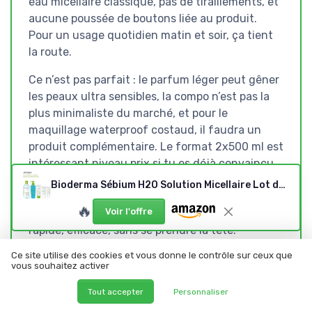
eau micellaire classique, pas de tiraillements, et
aucune poussée de boutons liée au produit.
Pour un usage quotidien matin et soir, ça tient
la route.
Ce n’est pas parfait : le parfum léger peut gêner
les peaux ultra sensibles, la compo n’est pas la
plus minimaliste du marché, et pour le
maquillage waterproof costaud, il faudra un
produit complémentaire. Le format 2x500 ml est
intéressant niveau prix si tu es déjà convaincu,
mais un peu risqué si tu découvres la gamme. Je
Bioderma Sébium H2O Solution Micellaire Lot de 2 x 500 ml 500 ml (Lot de 2)
vois ce produit comme un bon "pilier" de routine
🔥
Voir l'offre
pour ceux qui veulent un nettoyage simple,
rapide, efficace, sans se prendre la tête.
Ce site utilise des cookies et vous donne le contrôle sur ceux que
En gros, c’est bien adapté pour : les peaux
vous souhaitez activer
mixtes/grasses, les gens qui se maquillent de
façon raisonnable, et ceux qui veulent un
Tout accepter
Personnaliser
produit fiable de parapharmacie sans tomber