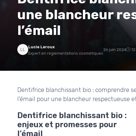
une blancheur re
l’émail
Lucie Leroux
26 juin 2024
12
Expert en réglementations cosmétiques
Dentifrice blanchissant bio : comprendre se
l’émail pour une blancheur respectueuse e
Dentifrice blanchissant bio :
enjeux et promesses pour
l’émail