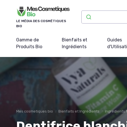
Panneau de gestion des cookies
LE MÉDIA DES COSMÉTIQUES
BIO
Gamme de
Bienfaits et
Guides
Produits Bio
Ingrédients
d'Utilisat
Mes cosmetiques bio
Bienfaits et Ingrédients
Ingrédients 
Dentifrice blanchi