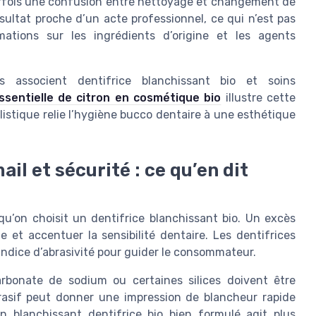
parfois une confusion entre nettoyage et changement de
sultat proche d’un acte professionnel, ce qui n’est pas
rmations sur les ingrédients d’origine et les agents
es associent dentifrice blanchissant bio et soins
essentielle de citron en cosmétique bio
illustre cette
istique relie l’hygiène bucco dentaire à une esthétique
il et sécurité : ce qu’en dit
rsqu’on choisit un dentifrice blanchissant bio. Un excès
ne et accentuer la sensibilité dentaire. Les dentifrices
indice d’abrasivité pour guider le consommateur.
arbonate de sodium ou certaines silices doivent être
brasif peut donner une impression de blancheur rapide
 un blanchissant dentifrice bio bien formulé agit plus