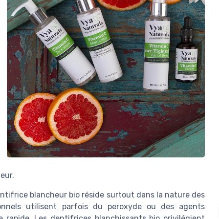
eur.
ntifrice blancheur bio réside surtout dans la nature des
ionnels utilisent parfois du peroxyde ou des agents
rapide. Les dentifrices blanchissants bio privilégient