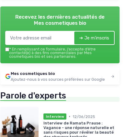
Recevez les dernières actualités de
Mes cosmetiques bio
➔ Je m'inscris
*
En remplissant ce formulaire, j’accepte d’être
contacté(e) à des fins commerciales par Mes
cosmetiques bio et ses partenaires.
Mes cosmetiques bio
Ajoutez-nous à vos sources préférées sur Google
Parole d'experts
•
12/06/2025
Interview
Interview de Ramata Prause :
Vagance - une réponse naturelle et
sans risques pour révéler la beauté
des cheveux texturés