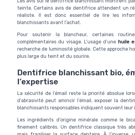
Les avis sur le dentifrice blanchissant montrent 
teinte. Certains avis de dentifrice attendent un ré
réaliste. Il est donc essentiel de lire les info
blanchissants avant l’achat.
Pour soutenir la blancheur, certaines routin
complémentaires du visage. L’usage d’une
huile 
recherche de luminosité globale. Cette approche hol
plus large du teint et du sourire.
Dentifrice blanchissant bio, éma
l’expertise
La sécurité de l’émail reste la priorité absolue lo
d’abrasivité peut amincir l’émail, exposer la denti
blanchissants responsables indiquent souvent leur 
Les ingrédients d’origine minérale comme le bic
finement calibrés. Un dentifrice classique très a
mais fragiliser la surface dentaire. À l’inverse,