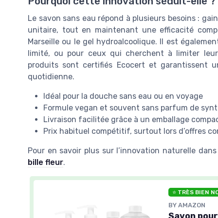
Pourquoi cette innovation séduit-elle ?
Le savon sans eau répond à plusieurs besoins : gain 
unitaire, tout en maintenant une efficacité com
Marseille ou le gel hydroalcoolique. Il est égaleme
limité, ou pour ceux qui cherchent à limiter le
produits sont certifiés Ecocert et garantissent 
quotidienne.
Idéal pour la douche sans eau ou en voyage
Formule vegan et souvent sans parfum de syn
Livraison facilitée grâce à un emballage compa
Prix habituel compétitif, surtout lors d’offres 
Pour en savoir plus sur l’innovation naturelle dan
bille fleur
.
⭐ TRÈS BIEN N
BY AMAZON
Savon pour