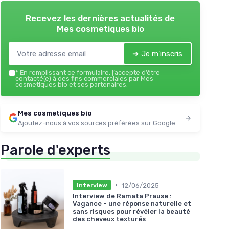
Recevez les dernières actualités de
Mes cosmetiques bio
➔ Je m'inscris
*
En remplissant ce formulaire, j’accepte d’être
contacté(e) à des fins commerciales par Mes
cosmetiques bio et ses partenaires.
Mes cosmetiques bio
Ajoutez-nous à vos sources préférées sur Google
Parole d'experts
•
12/06/2025
Interview
Interview de Ramata Prause :
Vagance - une réponse naturelle et
sans risques pour révéler la beauté
des cheveux texturés