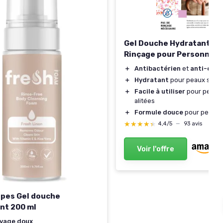
Gel Douche Hydratant sa
Rinçage pour Personnes
＋
Antibactérien
et
anti-odeu
＋
Hydratant
pour peaux sèch
＋
Facile à utiliser
pour perso
alitées
＋
Formule douce
pour peaux 
★★★★★
★★★★★
4,4/5
—
93 avis
Voir l'offre
pes Gel douche
nt 200 ml
yage doux