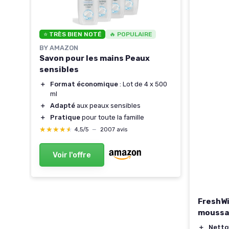
⭐ TRÈS BIEN NOTÉ
🔥 POPULAIRE
BY AMAZON
Savon pour les mains Peaux
ns
sensibles
＋
Format économique
: Lot de 4 x 500
ml
＋
Adapté
aux peaux sensibles
＋
Pratique
pour toute la famille
★★★★★
★★★★★
4,5/5
—
2007 avis
Voir l'offre
FreshWi
moussa
＋
Netto