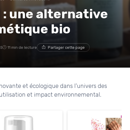
 : une alternative
métique bio
25
11 min de lecture
Partager cette page
nnovante et écologique dans l'univers des
utilisation et impact environnemental.