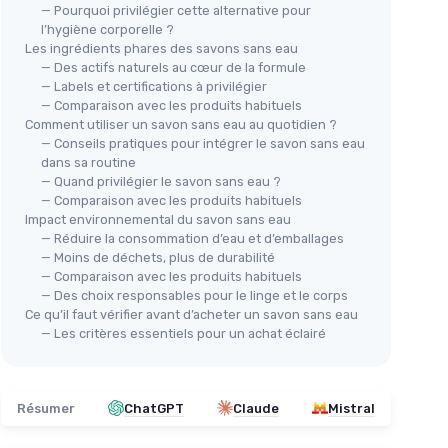
— Pourquoi privilégier cette alternative pour
l’hygiène corporelle ?
Les ingrédients phares des savons sans eau
— Des actifs naturels au cœur de la formule
⭐ 
ns
— Labels et certifications à privilégier
BY 
MEDCOSA
— Comparaison avec les produits habituels
 Agées
Sav
Mousse nettoyante corps sans
Comment utiliser un savon sans eau au quotidien ?
sen
r
rinçage - Lot de 3
— Conseils pratiques pour intégrer le savon sans eau
es
dans sa routine
＋
＋
Pratique
: utilisable sans eau
— Quand privilégier le savon sans eau ?
nnes
＋
Idéal
pour les personnes âgées
— Comparaison avec les produits habituels
＋
＋
Purifiant
et nettoyant
Impact environnemental du savon sans eau
sensibles
＋
— Réduire la consommation d’eau et d’emballages
＋
Facile
à appliquer
★★
★★
— Moins de déchets, plus de durabilité
★★★★★
★★★★★
4,3/5
—
749 avis
— Comparaison avec les produits habituels
— Des choix responsables pour le linge et le corps
Voir l'offre
Ce qu’il faut vérifier avant d’acheter un savon sans eau
— Les critères essentiels pour un achat éclairé
Résumer
ChatGPT
Claude
Mistral