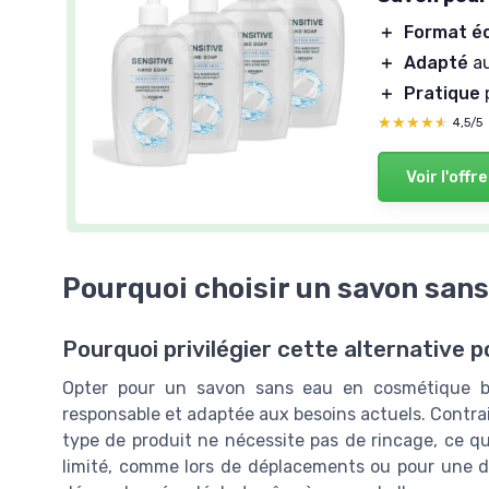
＋
Format é
＋
Adapté
au
＋
Pratique
p
★★★★★
★★★★★
4,5/5
Voir l'offre
Pourquoi choisir un savon sans
Pourquoi privilégier cette alternative p
Opter pour un savon sans eau en cosmétique bio
responsable et adaptée aux besoins actuels. Contra
type de produit ne nécessite pas de rincage, ce qui 
limité, comme lors de déplacements ou pour une do