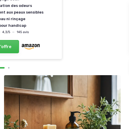
nation des odeurs
ent aux peaux sensibles
eau ni rinçage
 pour handicap
★
★
4,3/5
—
145 avis
l'offre