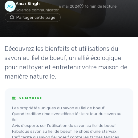
Amar Singh
6 mai 2024
16 min de lecture
Science communicator
Partager cette page
Découvrez les bienfaits et utilisations du
savon au fiel de boeuf, un allié écologique
pour nettoyer et entretenir votre maison de
manière naturelle.
SOMMAIRE
Les propriétés uniques du savon au fiel de boeuf
Quand tradition rime avec efficacité : le retour du savon au
fiel
Avis d'experts sur l'utilisation du savon au fiel de boeuf
Fabulous savon au fiel de boeuf : le choix d'une starwax
L'efficacité du savon fiel boeuf contre les taches tenaces :