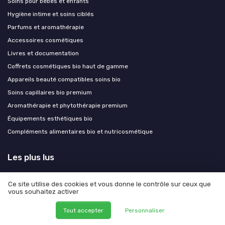
Soins pour bébés et enfants
Hygiène intime et soins ciblés
Parfums et aromathérapie
Accessoires cosmétiques
Livres et documentation
Coffrets cosmétiques bio haut de gamme
Appareils beauté compatibles soins bio
Soins capillaires bio premium
Aromathérapie et phytothérapie premium
Équipements esthétiques bio
Compléments alimentaires bio et nutricosmétique
Les plus lus
Avis sur le déodorant Exode : ce qu'il faut savoir
Ce site utilise des cookies et vous donne le contrôle sur ceux que
Faut-il s’inquiéter des dangers du casque LED pour les cheveux ?
vous souhaitez activer
Quels sont les effets secondaires de la poudre de perle ?
Tout accepter
Personnaliser
Les risques potentiels de la coloration Khadi