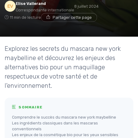
Elise Vallerand
8 juillet 2024
Correspondante internationale
11 min de lecture
Partager cette page
Explorez les secrets du mascara new york
maybelline et découvrez les enjeux des
alternatives bio pour un maquillage
respectueux de votre santé et de
l’environnement.
SOMMAIRE
Comprendre le succès du mascara new york maybelline
Les ingrédients classiques dans les mascaras
conventionnels
Les enjeux de la cosmétique bio pour les yeux sensibles