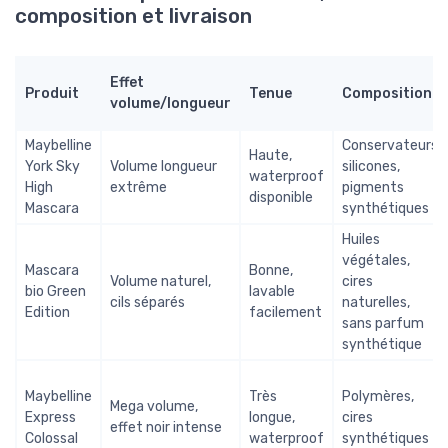
composition et livraison
Effet
Produit
Tenue
Composition
volume/longueur
Maybelline
Conservateurs,
Haute,
York Sky
Volume longueur
silicones,
waterproof
High
extrême
pigments
disponible
Mascara
synthétiques
Huiles
végétales,
Mascara
Bonne,
Volume naturel,
cires
bio Green
lavable
cils séparés
naturelles,
Edition
facilement
sans parfum
synthétique
Maybelline
Très
Polymères,
Mega volume,
Express
longue,
cires
effet noir intense
Colossal
waterproof
synthétiques