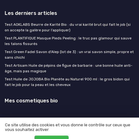
Les derniers articles
Test AOKLABS Beurre de Karité Bio : du vrai karité brut qui fait le job (si
on accepte la galère pour l’appliquer)
Test PLANTIFIQUE Masque Pieds Peeling : le truc pas glamour qui sauve
les talons fissurés
Test Green Fadel Savon d'Alep (lot de 3) : un vrai savon simple, propre et
sans chichi
Test Artisam Huile de pépins de figue de barbarie : une bonne huile anti-
âge, mais pas magique
Test Huile de JOJOBA Bio Planète au Naturel 900 ml : le gros bidon qui
fait le job pour la peau et les cheveux
Mes cosmetiques bio
Ce site utilise des cookies et vous donne le contrôle sur ceux que
vous souhaitez activer
Mentions légales
Politique de confidentialité