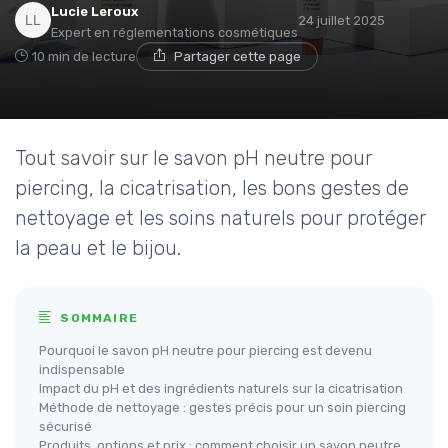
Lucie Leroux
24 juillet 2025
Expert en réglementations cosmétiques
10 min de lecture
Partager cette page
Tout savoir sur le savon pH neutre pour
piercing, la cicatrisation, les bons gestes de
nettoyage et les soins naturels pour protéger
la peau et le bijou.
SOMMAIRE
Pourquoi le savon pH neutre pour piercing est devenu
indispensable
Impact du pH et des ingrédients naturels sur la cicatrisation
Méthode de nettoyage : gestes précis pour un soin piercing
sécurisé
Produits, options et prix : comment choisir un savon neutre