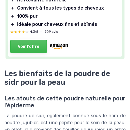
＋
Convient à tous les types de cheveux
＋
100% pur
＋
Idéale pour cheveux fins et abîmés
★★★★★
★★★★★
4,3/5
—
709 avis
Voir l'offre
Les bienfaits de la poudre de
sidr pour la peau
Les atouts de cette poudre naturelle pour
l'épiderme
La poudre de sidr, également connue sous le nom de
poudre jujubier, est une pépite pour le soin de la peau.
En effet, elle provient des feuilles de jujubier, un arbre