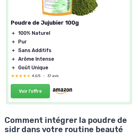
Poudre de Jujubier 100g
＋
100% Naturel
＋
Pur
＋
Sans Additifs
＋
Arôme Intense
＋
Goût Unique
★★★★★
★★★★★
4,5/5
—
37 avis
Voir l'offre
Comment intégrer la poudre de
sidr dans votre routine beauté