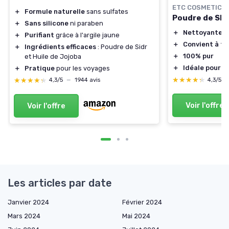
ETC COSMETICS
＋
Formule naturelle
sans sulfates
Poudre de SI
＋
Sans silicone
ni paraben
＋
Nettoyante n
＋
Purifiant
grâce à l'argile jaune
＋
Convient à to
＋
Ingrédients efficaces
: Poudre de Sidr
＋
100% pur
et Huile de Jojoba
＋
Idéale pour c
＋
Pratique
pour les voyages
★★★★★
★★★★★
★★★★★
★★★★★
4,3/5
4,3/5
—
1944 avis
Voir l'offre
Voir l'offre
Les articles par date
Janvier 2024
Février 2024
Mars 2024
Mai 2024