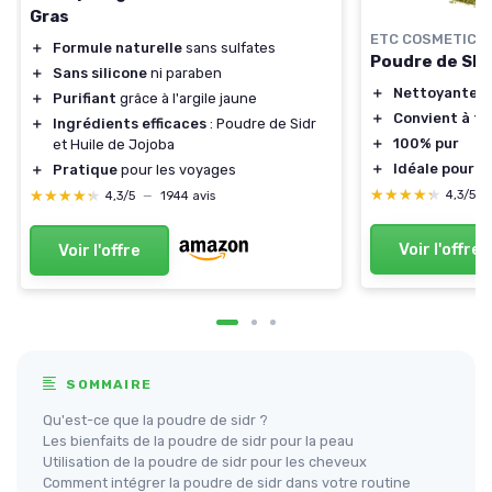
Gras
ETC COSMETICS
＋
Formule naturelle
sans sulfates
Poudre de SI
＋
Sans silicone
ni paraben
＋
Nettoyante n
＋
Purifiant
grâce à l'argile jaune
＋
Convient à to
＋
Ingrédients efficaces
: Poudre de Sidr
＋
100% pur
et Huile de Jojoba
＋
Idéale pour c
＋
Pratique
pour les voyages
★★★★★
★★★★★
★★★★★
★★★★★
4,3/5
4,3/5
—
1944 avis
Voir l'offre
Voir l'offre
SOMMAIRE
Qu'est-ce que la poudre de sidr ?
Les bienfaits de la poudre de sidr pour la peau
Utilisation de la poudre de sidr pour les cheveux
Comment intégrer la poudre de sidr dans votre routine