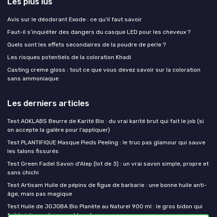
Les plus lus
Avis sur le déodorant Exode : ce qu'il faut savoir
Faut-il s’inquiéter des dangers du casque LED pour les cheveux ?
Quels sont les effets secondaires de la poudre de perle ?
Les risques potentiels de la coloration Khadi
Casting creme gloss : tout ce que vous devez savoir sur la coloration
sans ammoniaque
Les derniers articles
Test AOKLABS Beurre de Karité Bio : du vrai karité brut qui fait le job (si
on accepte la galère pour l’appliquer)
Test PLANTIFIQUE Masque Pieds Peeling : le truc pas glamour qui sauve
les talons fissurés
Test Green Fadel Savon d'Alep (lot de 3) : un vrai savon simple, propre et
sans chichi
Test Artisam Huile de pépins de figue de barbarie : une bonne huile anti-
âge, mais pas magique
Test Huile de JOJOBA Bio Planète au Naturel 900 ml : le gros bidon qui
fait le job pour la peau et les cheveux