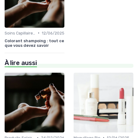
•
Soins Capillaires Bio
12/06/2025
Colorant shampoing : tout ce
que vous devez savoir
À lire aussi
•
•
Produits Solaires Bio
24/02/2026
Maquillage Bio
12/06/2025