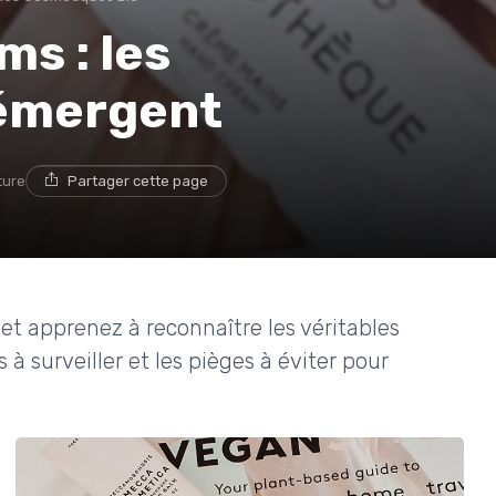
s : les
 émergent
ture
Partager cette page
et apprenez à reconnaître les véritables
 à surveiller et les pièges à éviter pour