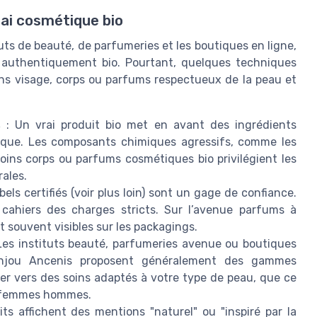
rai cosmétique bio
tuts de beauté, de parfumeries et les boutiques en ligne,
it authentiquement bio. Pourtant, quelques techniques
oins visage, corps ou parfums respectueux de la peau et
s
: Un vrai produit bio met en avant des ingrédients
ogique. Les composants chimiques agressifs, comme les
soins corps ou parfums cosmétiques bio privilégient les
rales.
bels certifiés (voir plus loin) sont un gage de confiance.
 cahiers des charges stricts. Sur l’avenue parfums à
t souvent visibles sur les packagings.
Les instituts beauté, parfumeries avenue ou boutiques
Anjou Ancenis proposent généralement des gammes
ter vers des soins adaptés à votre type de peau, que ce
age femmes hommes.
ts affichent des mentions "naturel" ou "inspiré par la