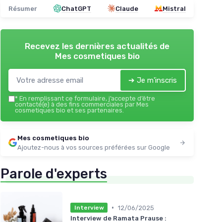
Résumer
ChatGPT
Claude
Mistral
Recevez les dernières actualités de
Mes cosmetiques bio
➔ Je m'inscris
*
En remplissant ce formulaire, j’accepte d’être
contacté(e) à des fins commerciales par Mes
cosmetiques bio et ses partenaires.
Mes cosmetiques bio
Ajoutez-nous à vos sources préférées sur Google
Parole d'experts
•
12/06/2025
Interview
Interview de Ramata Prause :