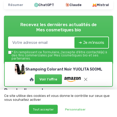
Résumer
ChatGPT
Claude
Mistral
Recevez les dernières actualités de
Mes cosmetiques bio
➔ Je m'inscris
*
En remplissant ce formulaire, j’accepte d’être contacté(e) à
des fins commerciales par Mes cosmetiques bio et ses
partenaires.
Shampoing Colorant Noir YUOLITA 500ML
Mes cosmetiques bio
🔥
Ajoutez-nous à vos sources préférées sur Google
Voir l'offre
Parole d'experts
Ce site utilise des cookies et vous donne le contrôle sur ceux que
vous souhaitez activer
Tout accepter
Personnaliser