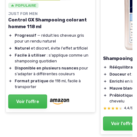
🔥 POPULAIRE
JUST FOR MEN
Control GX Shampooing colorant
homme 118 ml
＋
Progressif
— réduit les cheveux gris
pour un rendu naturel
＋
Naturel
et discret, évite l'effet artificiel
＋
Facile à utiliser
: s'applique comme un
Shampooing D
shampooing quotidien
＋
Rééquilibran
＋
Disponible en plusieurs nuances
pour
s'adapter à différentes couleurs
＋
Douceur
et so
＋
Format pratique
de 118 ml, facile à
＋
Enrichi
en lait
transporter
＋
Mauve blanc
＋
Prébiotiques
chevelu
Voir l'offre
★★★★★
★★★★★
4,4/5
Voir l'offre