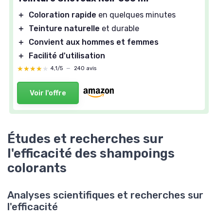
＋
Coloration rapide
en quelques minutes
＋
Teinture naturelle
et durable
＋
Convient aux hommes et femmes
＋
Facilité d'utilisation
★★★★★
★★★★★
4,1/5
—
240 avis
Voir l'offre
Études et recherches sur
l'efficacité des shampoings
colorants
Analyses scientifiques et recherches sur
l'efficacité