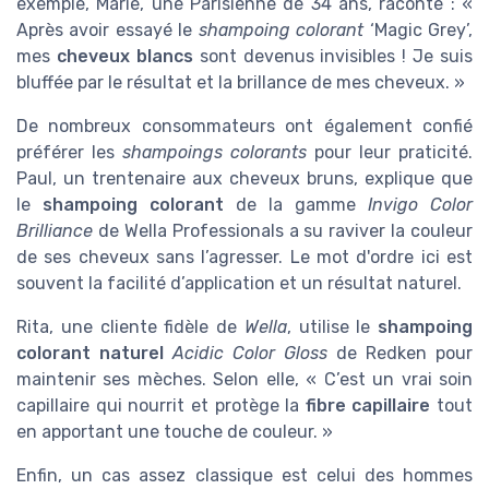
exemple, Marie, une Parisienne de 34 ans, raconte : «
Après avoir essayé le
shampoing colorant
‘Magic Grey’,
mes
cheveux blancs
sont devenus invisibles ! Je suis
bluffée par le résultat et la brillance de mes cheveux. »
De nombreux consommateurs ont également confié
préférer les
shampoings colorants
pour leur praticité.
Paul, un trentenaire aux cheveux bruns, explique que
le
shampoing colorant
de la gamme
Invigo Color
Brilliance
de Wella Professionals a su raviver la couleur
de ses cheveux sans l’agresser. Le mot d'ordre ici est
souvent la facilité d’application et un résultat naturel.
Rita, une cliente fidèle de
Wella
, utilise le
shampoing
colorant naturel
Acidic Color Gloss
de Redken pour
maintenir ses mèches. Selon elle, « C’est un vrai soin
capillaire qui nourrit et protège la
fibre capillaire
tout
en apportant une touche de couleur. »
Enfin, un cas assez classique est celui des hommes