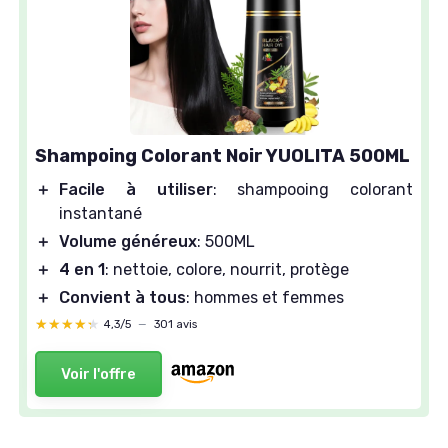
Shampoing Colorant Noir YUOLITA 500ML
＋
Facile à utiliser
: shampooing colorant
instantané
＋
Volume généreux
: 500ML
＋
4 en 1
: nettoie, colore, nourrit, protège
＋
Convient à tous
: hommes et femmes
★★★★★
★★★★★
4,3/5
—
301 avis
Voir l'offre