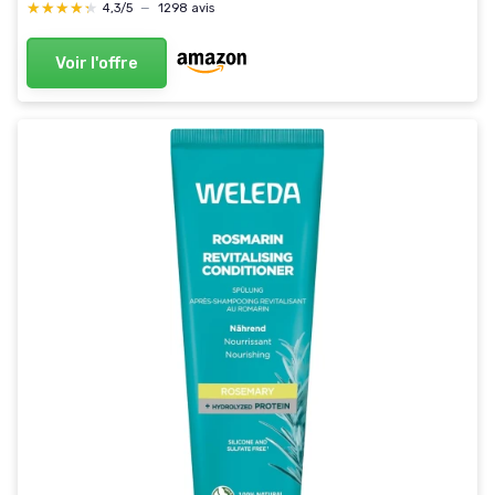
★★★★★
★★★★★
4,3/5
—
1298 avis
Voir l'offre