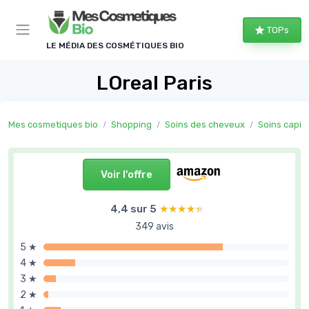
Panneau de gestion des cookies
TOPs
LE MÉDIA DES COSMÉTIQUES BIO
LOreal Paris
Mes cosmetiques bio
Shopping
Soins des cheveux
Soins capill
Voir l'offre
4,4 sur 5
★★★★★
★★★★★
349 avis
5 ★
4 ★
3 ★
2 ★