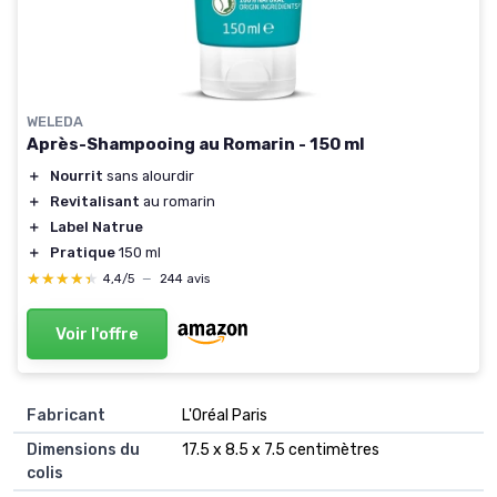
WELEDA
Après-Shampooing au Romarin - 150 ml
＋
Nourrit
sans alourdir
＋
Revitalisant
au romarin
＋
Label Natrue
＋
Pratique
150 ml
★★★★★
★★★★★
4,4/5
—
244 avis
Voir l'offre
Fabricant
‎L'Oréal Paris
Dimensions du
‎17.5 x 8.5 x 7.5 centimètres
colis