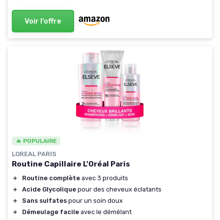
Voir l'offre
🔥 POPULAIRE
LOREAL PARIS
Routine Capillaire L'Oréal Paris
＋
Routine complète
avec 3 produits
＋
Acide Glycolique
pour des cheveux éclatants
＋
Sans sulfates
pour un soin doux
＋
Démeulage facile
avec le démêlant