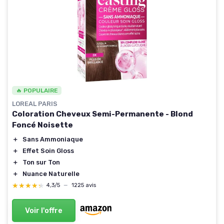
🔥 POPULAIRE
LOREAL PARIS
Coloration Cheveux Semi-Permanente - Blond
Foncé Noisette
＋
Sans Ammoniaque
＋
Effet Soin Gloss
＋
Ton sur Ton
＋
Nuance Naturelle
★★★★★
★★★★★
4,3/5
—
1225 avis
Voir l'offre