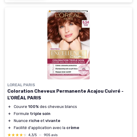
LOREAL PARIS
Coloration Cheveux Permanente Acajou Cuivré -
L’ORÉAL PARIS
＋
Couvre
100%
des cheveux blancs
＋
Formule
triple soin
＋
Nuance
riche
et
vivante
＋
Facilité d'application avec la
crème
★★★★★
★★★★★
4,3/5
—
905 avis