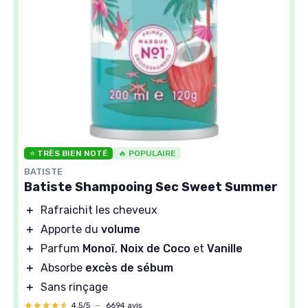
⭐ TRÈS BIEN NOTÉ
🔥 POPULAIRE
BATISTE
Batiste Shampooing Sec Sweet Summer
＋
Rafraichit les cheveux
＋
Apporte du
volume
＋
Parfum
Monoï
,
Noix de Coco
et
Vanille
＋
Absorbe
excès de sébum
＋
Sans rinçage
★★★★★
★★★★★
4,5/5
—
6694 avis