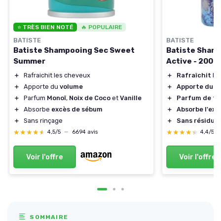
⭐ TRÈS BIEN NOTÉ
🔥 POPULAIRE
BATISTE
BATISTE
Batiste Sham
Batiste Shampooing Sec Sweet
Active - 200m
Summer
＋
Rafraîchit
le
＋
Rafraichit les cheveux
＋
Apporte du v
＋
Apporte du
volume
＋
Parfum de fr
＋
Parfum
Monoï
,
Noix de Coco
et
Vanille
＋
Absorbe l'ex
＋
Absorbe
excès de sébum
＋
Sans résidus
＋
Sans rinçage
★★★★★
★★★★★
★★★★★
★★★★★
4,4/5
4,5/5
—
6694 avis
Voir l'offre
Voir l'offre
SOMMAIRE