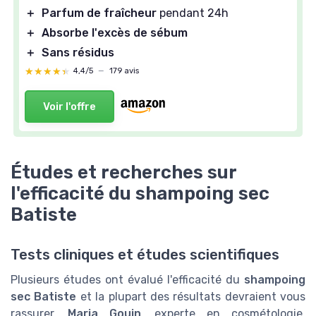
＋
Parfum de fraîcheur
pendant 24h
＋
Absorbe l'excès de sébum
＋
Sans résidus
★★★★★
★★★★★
4,4/5
—
179 avis
Voir l'offre
Études et recherches sur
l'efficacité du shampoing sec
Batiste
Tests cliniques et études scientifiques
Plusieurs études ont évalué l'efficacité du
shampoing
sec Batiste
et la plupart des résultats devraient vous
rassurer.
Maria Gouin
, experte en cosmétologie,