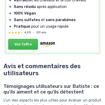
＋
Rafraîchit
les cheveux et le cuir chevelu
＋
Sans résidu
après application
＋
100% Végan
＋
Sans sulfates
et
sans parabènes
＋
Pratique
pour un usage rapide
★★★★★
★★★★★
4,2/5
—
231 avis
Voir l'offre
Avis et commentaires des
utilisateurs
Témoignages utilisateurs sur Batiste : ce
qu'ils aiment et ce qu'ils détestent
L'un des aspects les plus utiles pour évaluer un produit