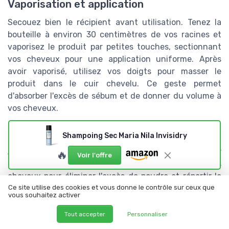
Vaporisation et application
Secouez bien le récipient avant utilisation. Tenez la
bouteille à environ 30 centimètres de vos racines et
vaporisez le produit par petites touches, sectionnant
vos cheveux pour une application uniforme. Après
avoir vaporisé, utilisez vos doigts pour masser le
produit dans le cuir chevelu. Ce geste permet
d'absorber l'excès de sébum et de donner du volume à
vos cheveux.
Brushing et finition
Shampoing Sec Maria Nila Invisidry
Attendez quelques minutes après l'application pour
🔥
Voir l'offre
que le shampoing sec fasse effet. Brossez ensuite vos
cheveux pour éliminer l'excès de poudre et répartir le
produit uniformément. Utilisez un peigne ou une
Ce site utilise des cookies et vous donne le contrôle sur ceux que
vous souhaitez activer
brosse selon la texture de vos cheveux. Si vous
souhaitez plus de volume, vous pouvez procéder à un
Tout accepter
Personnaliser
léger brushing.