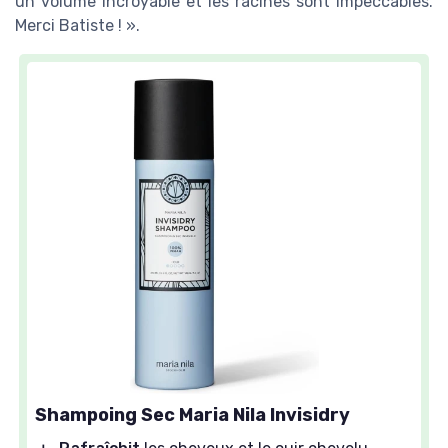
un volume incroyable et les racines sont impeccables.
Merci Batiste ! ».
Shampoing Sec Maria Nila Invisidry