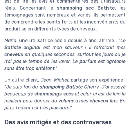
est de lire les avis et commentaires des utilisateurs
réels. Concernant le
shampoing sec Batiste
, les
témoignages sont nombreux et variés. Ils permettent
de comprendre les points forts et les inconvénients du
produit selon différents types de cheveux.
Maria
, une utilisatrice fidèle depuis 3 ans, affirme : "
Le
Batiste original
est mon sauveur ! Il rafraîchit mes
cheveux
en quelques secondes, surtout les jours où je
n'ai pas le temps de les laver. Le
parfum
est agréable
sans être trop entêtant."
Un autre client,
Jean-Michel
, partage son expérience :
"
Je suis fan du
shampoing Batiste
Cherry. J'ai essayé
beaucoup de
shampoings secs
et celui-ci est de loin le
meilleur pour donner du
volume
à mes
cheveux
fins. En
plus, l'odeur est très plaisante."
Des avis mitigés et des controverses