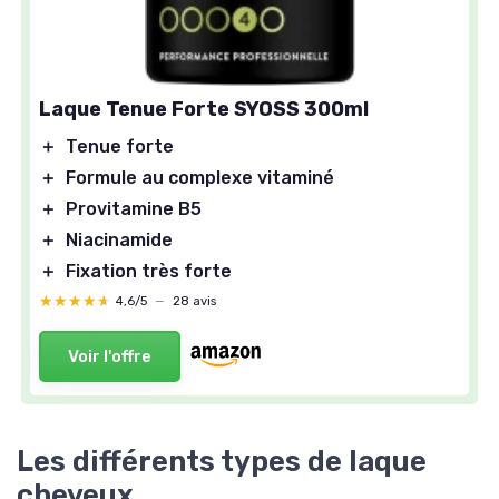
Laque Tenue Forte SYOSS 300ml
＋
Tenue forte
＋
Formule au complexe vitaminé
＋
Provitamine B5
＋
Niacinamide
＋
Fixation très forte
★★★★★
★★★★★
4,6/5
—
28 avis
Voir l'offre
Les différents types de laque
cheveux