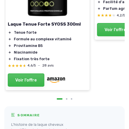
＋
Facilité d'app
＋
Parfum agréa
★★★★★
★★★★★
4,2/5
Laque Tenue Forte SYOSS 300ml
Voir l'offre
＋
Tenue forte
＋
Formule au complexe vitaminé
＋
Provitamine B5
＋
Niacinamide
＋
Fixation très forte
★★★★★
★★★★★
4,6/5
—
28 avis
Voir l'offre
SOMMAIRE
L'histoire de la laque cheveux