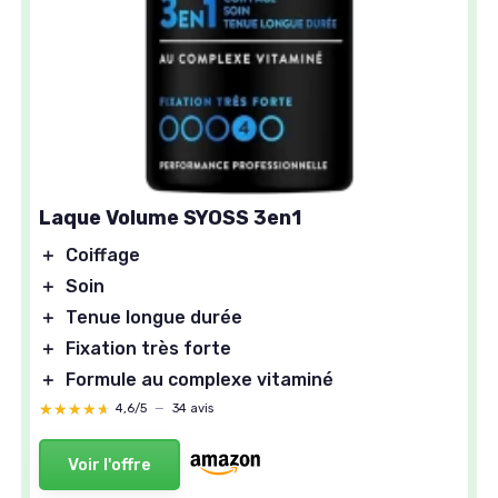
Laque Volume SYOSS 3en1
＋
Coiffage
＋
Soin
＋
Tenue longue durée
＋
Fixation très forte
＋
Formule au complexe vitaminé
★★★★★
★★★★★
4,6/5
—
34 avis
Voir l'offre