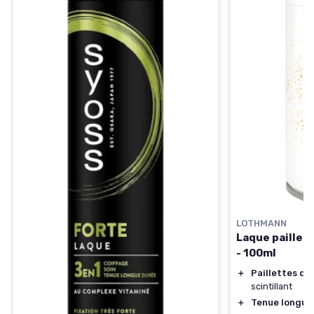
LOTHMANN
Laque paillet
- 100ml
＋
Paillettes do
scintillant
＋
Tenue longue