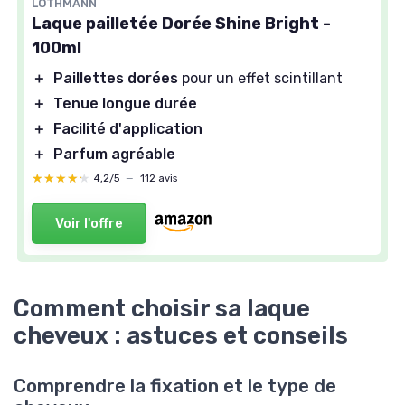
LOTHMANN
Laque pailletée Dorée Shine Bright -
100ml
＋
Paillettes dorées
pour un effet scintillant
＋
Tenue longue durée
＋
Facilité d'application
＋
Parfum agréable
★★★★★
★★★★★
4,2/5
—
112 avis
Voir l'offre
Comment choisir sa laque
cheveux : astuces et conseils
Comprendre la fixation et le type de