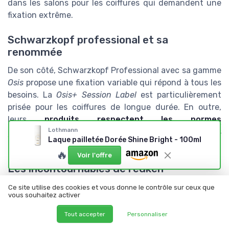
dans les salons pour les coiffures qui demandent une
fixation extrême.
Schwarzkopf professional et sa
renommée
De son côté, Schwarzkopf Professional avec sa gamme
Osis
propose une fixation variable qui répond à tous les
besoins. La
Osis+ Session Label
est particulièrement
prisée pour les coiffures de longue durée. En outre,
leurs
produits respectent les normes
Lothmann
environnementales
et sont souvent recommandés
Laque pailletée Dorée Shine Bright - 100ml
pour leur absence de résidus.
🔥
Voir l'offre
Les incontournables de redken
Redken, avec sa collection
Fashion Work 12
, s'impose
Ce site utilise des cookies et vous donne le contrôle sur ceux que
vous souhaitez activer
également sur le marché des laques professionnelles.
Offrant une fixation forte et une brillance
Tout accepter
Personnaliser
exceptionnelle, elle est choisie par beaucoup de