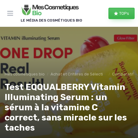
Panneau de gestion des cookies
TOPs
LE MÉDIA DES COSMÉTIQUES BIO
Mes cosmetiques bio
Achat et Critères de Sélection
Comparatifs e
Test EQQUALBERRY Vitamin
Illuminating Serum : un
sérum à la vitamine C
correct, sans miracle sur les
taches