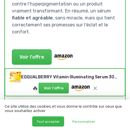
contre l’hyperpigmentation ou un produit
vraiment transformant. En résumé, un sérum
fiable et agréable
, sans miracle, mais qui tient
correctement ses promesses sur l’éclat et le
confort.
Voir l'offre
SOUS-NOTES
EQQUALBERRY Vitamin Illuminating Serum 30ml – Sérum Visage Éclat avec Vitamine C d’Acerola, Niacinamide et Arbutine – Hydratation et Teint Uniforme, Soin Coréen
RAPPORT QUALITÉ-PRIX :
DESIGN ET PACKAGING :
🔥
CORRECT, SURTOUT POUR UN
SIMPLE, COMPACT, EFFICACE
Voir l'offre
USAGE QUOTIDIEN
★★★★★
★★★★★
★★★★★
★★★★★
Ce site utilise des cookies et vous donne le contrôle sur ceux que
vous souhaitez activer
CONFORT ET TEXTURE :
ODEUR : NEUTRE, DISCRÈTE,
AGRÉABLE AU QUOTIDIEN,
ON OUBLIE VITE QU’ON L’A
Tout accepter
Personnaliser
MÊME SUR PEAU MIXTE
SUR LE VISAGE
★★★★★
★★★★★
★★★★★
★★★★★