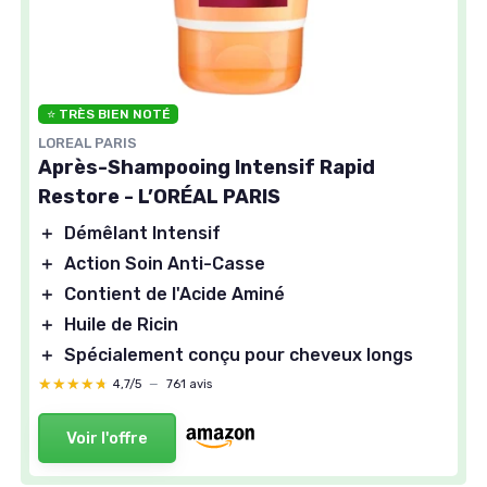
⭐ TRÈS BIEN NOTÉ
LOREAL PARIS
Après-Shampooing Intensif Rapid
Restore - L’ORÉAL PARIS
＋
Démêlant Intensif
＋
Action Soin Anti-Casse
＋
Contient de l'Acide Aminé
＋
Huile de Ricin
＋
Spécialement conçu pour cheveux longs
★★★★★
★★★★★
4,7/5
—
761 avis
Voir l'offre