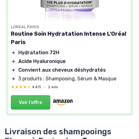
LOREAL PARIS
Routine Soin Hydratation Intense L'Oréal
Paris
＋
Hydratation 72H
＋
Acide Hyaluronique
＋
Convient aux cheveux déshydratés
＋
3 produits : Shampooing, Sérum & Masque
★★★★★
★★★★★
4,4/5
—
2 avis
Voir l'offre
Livraison des shampooings