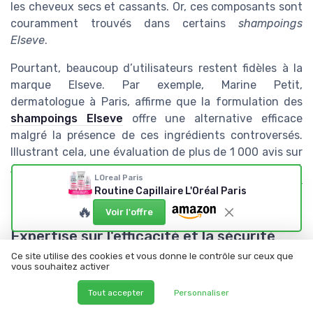
les cheveux secs et cassants. Or, ces composants sont
couramment trouvés dans certains
shampoings
Elseve
.
Pourtant, beaucoup d’utilisateurs restent fidèles à la
marque Elseve. Par exemple, Marine Petit,
dermatologue à Paris, affirme que la formulation des
shampoings Elseve
offre une alternative efficace
malgré la présence de ces ingrédients controversés.
Illustrant cela, une évaluation de plus de 1 000 avis sur
Amazon révèle que 70% des utilisateurs donnent
LOreal Paris
quatre
étoiles
ou plus aux produits Elseve, citant leur
Routine Capillaire L'Oréal Paris
capacité à revitaliser les cheveux abîmés.
🔥
Voir l'offre
Expertise sur l'efficacité et la sécurité
des produits
Ce site utilise des cookies et vous donne le contrôle sur ceux que
vous souhaitez activer
De nombreux experts, comme le Dr. Jean-Michel
Tout accepter
Personnaliser
Moreau, chimiste cosmétique, soutiennent que les
shampoings Elseve contiennent des composants actifs