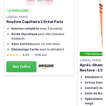
🔥 POPULAIRE
LOREAL PARIS
Routine Capillaire L'Oréal Paris
＋
Routine complète
avec 3 produits
＋
Acide Glycolique
pour des cheveux
éclatants
＋
Sans sulfates
pour un soin doux
＋
Démeulage facile
avec le démêlant
⭐ TRÈS BIEN NO
★★★★★
★★★★★
4,3/5
—
1298 avis
LOREAL PARIS
Après-Shampo
Voir l'offre
Restore - L’O
＋
Démêlant Int
＋
Action Soin 
＋
Contient de l
＋
Huile de Ricin
＋
Spécialement
longs