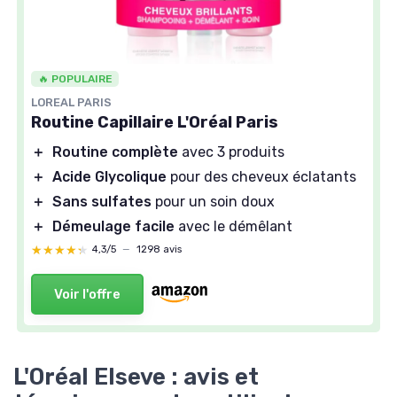
🔥 POPULAIRE
LOREAL PARIS
Routine Capillaire L'Oréal Paris
＋
Routine complète
avec 3 produits
＋
Acide Glycolique
pour des cheveux éclatants
＋
Sans sulfates
pour un soin doux
＋
Démeulage facile
avec le démêlant
★★★★★
★★★★★
4,3/5
—
1298 avis
Voir l'offre
L'Oréal Elseve : avis et