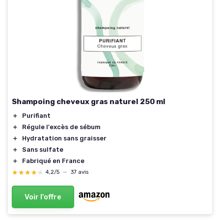
Shampoing cheveux gras naturel 250 ml
＋
Purifiant
＋
Régule l'excès de sébum
＋
Hydratation sans graisser
＋
Sans sulfate
＋
Fabriqué en France
★★★★★
★★★★★
4,2/5
—
37 avis
Voir l'offre