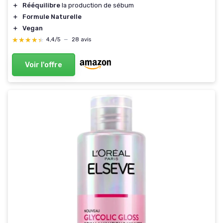
＋
Rééquilibre
la production de sébum
＋
Formule Naturelle
＋
Vegan
★★★★★
★★★★★
4,4/5
—
28 avis
Voir l'offre