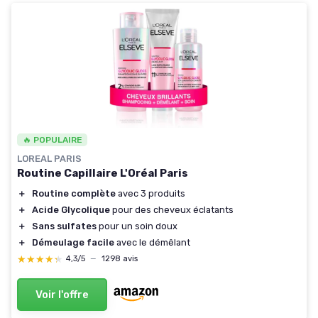
🔥 POPULAIRE
LOREAL PARIS
Routine Capillaire L'Oréal Paris
＋
Routine complète
avec 3 produits
＋
Acide Glycolique
pour des cheveux éclatants
＋
Sans sulfates
pour un soin doux
＋
Démeulage facile
avec le démêlant
★★★★★
★★★★★
4,3/5
—
1298 avis
Voir l'offre