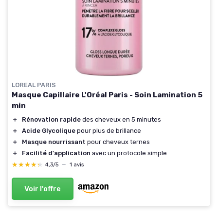
LOREAL PARIS
Masque Capillaire L'Oréal Paris - Soin Lamination 5
min
＋
Rénovation rapide
des cheveux en 5 minutes
＋
Acide Glycolique
pour plus de brillance
＋
Masque nourrissant
pour cheveux ternes
＋
Facilité d'application
avec un protocole simple
★★★★★
★★★★★
4,3/5
—
1 avis
Voir l'offre