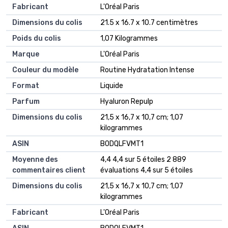
Fabricant
‎L'Oréal Paris
Dimensions du colis
‎21.5 x 16.7 x 10.7 centimètres
Poids du colis
‎1,07 Kilogrammes
Marque
‎L'Oréal Paris
Couleur du modèle
‎Routine Hydratation Intense
Format
‎Liquide
Parfum
‎Hyaluron Repulp
Dimensions du colis
‎21,5 x 16,7 x 10,7 cm; 1,07
kilogrammes
ASIN
‎B0DQLFVMT1
Moyenne des
4,4 4,4 sur 5 étoiles 2 889
commentaires client
évaluations 4,4 sur 5 étoiles
Dimensions du colis
21,5 x 16,7 x 10,7 cm; 1,07
kilogrammes
Fabricant
L'Oréal Paris