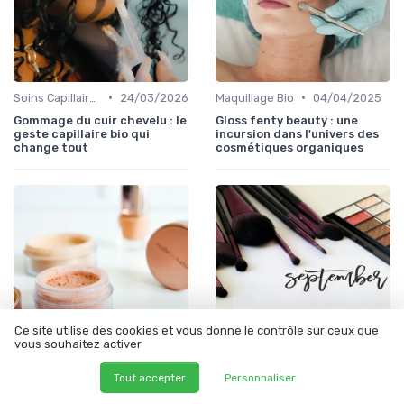
•
•
Soins Capillaires Bio
24/03/2026
Maquillage Bio
04/04/2025
Gommage du cuir chevelu : le
Gloss fenty beauty : une
geste capillaire bio qui
incursion dans l'univers des
change tout
cosmétiques organiques
Ce site utilise des cookies et vous donne le contrôle sur ceux que
vous souhaitez activer
•
•
Maquillage Bio
10/01/2025
Soins Capillaires Bio
10/01/2025
Tout accepter
Personnaliser
Fond de teint maybelline :
La révolution du shampoing