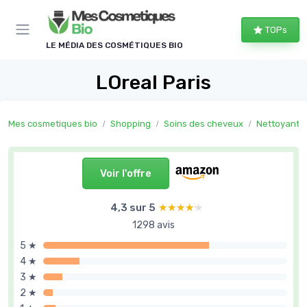
Panneau de gestion des cookies
TOPs
LE MÉDIA DES COSMÉTIQUES BIO
LOreal Paris
Mes cosmetiques bio
Shopping
Soins des cheveux
Nettoyants
Voir l'offre
4,3 sur 5
★★★★★
★★★★★
1298 avis
5 ★
4 ★
3 ★
2 ★