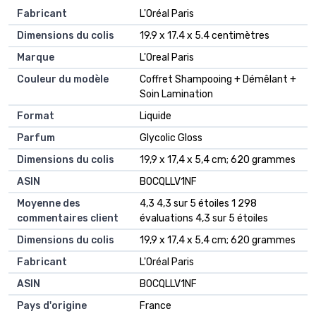
Fabricant
‎L'Oréal Paris
Dimensions du colis
‎19.9 x 17.4 x 5.4 centimètres
Marque
‎L'Oreal Paris
Couleur du modèle
‎Coffret Shampooing + Démêlant +
Soin Lamination
Format
‎Liquide
Parfum
‎Glycolic Gloss
Dimensions du colis
‎19,9 x 17,4 x 5,4 cm; 620 grammes
ASIN
‎B0CQLLV1NF
Moyenne des
4,3 4,3 sur 5 étoiles 1 298
commentaires client
évaluations 4,3 sur 5 étoiles
Dimensions du colis
19,9 x 17,4 x 5,4 cm; 620 grammes
Fabricant
L'Oréal Paris
ASIN
B0CQLLV1NF
Pays d'origine
France