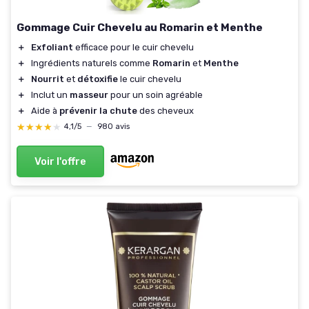
Gommage Cuir Chevelu au Romarin et Menthe
＋
Exfoliant
efficace pour le cuir chevelu
＋
Ingrédients naturels comme
Romarin
et
Menthe
＋
Nourrit
et
détoxifie
le cuir chevelu
＋
Inclut un
masseur
pour un soin agréable
＋
Aide à
prévenir la chute
des cheveux
★★★★★
★★★★★
4,1/5
—
980 avis
Voir l'offre