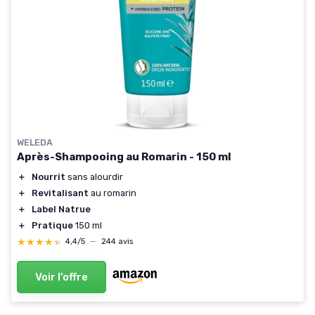
WELEDA
Après-Shampooing au Romarin - 150 ml
＋
Nourrit
sans alourdir
＋
Revitalisant
au romarin
＋
Label Natrue
＋
Pratique
150 ml
★★★★★
★★★★★
4,4/5
—
244 avis
Voir l'offre