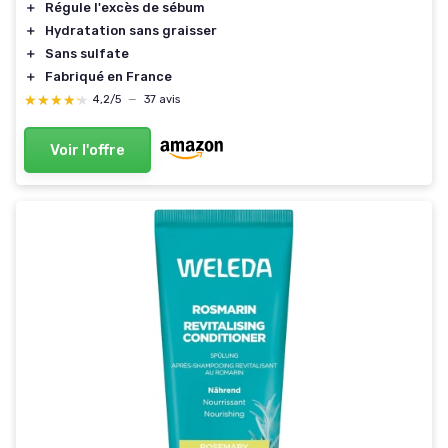
＋
Régule l'excès de sébum
＋
Hydratation sans graisser
＋
Sans sulfate
＋
Fabriqué en France
★★★★★
★★★★★
4,2/5
—
37 avis
Voir l'offre