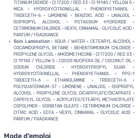
TITANIUM DIOXIDE • CI 17200 / RED 33 • CI 19140 / YELLOW 5 •
MICA • HYDROXYCITRONELLAL • PHENOXYETHANOL •
TRIDECETH-6 • LIMONENE • BENZOIC ACID • LINALOOL •
ISOPROPYL ALCOHOL • POTASSIUM HYDROXIDE •
CETRIMONIUM CHLORIDE • HEXYL CINNAMAL • GLYCOLIC ACID •
PARFUM / FRAGRANCE
Soin Lamination :
AQUA / WATER • CETEARYL ALCOHOL •
COCAMIDOPROPYL BETAINE • BEHENTRIMONIUM CHLORIDE •
PROPYLENE GLYCOL • AMODIMETHICONE • CI 17200 / RED 33 •
CI 19140 / YELLOW 5 • COCOS NUCIFERA OIL / COCONUT OIL •
SODIUM CHLORIDE • HYDROXYPROPYL GUAR •
HYDROXYCITRONELLAL • PHENOXYETHANOL • PPG-1
TRIDECETH-6 • ETHANOLAMINE • TRIDECETH-6 •
POLYQUATERNIUM-37 • LIMONENE • LINALOOL • ISOPROPYL
ALCOHOL • PROPYLENE GLYCOL DICAPRYLATE/DICAPRATE •
CAPRYLYL GLYCOL • ACRYLATES/STEARYL METHACRYLATE
COPOLYMER • SORBITAN OLEATE • CETRIMONIUM CHLORIDE •
CITRIC ACID • EDTA • HEXYL CINNAMAL • GLYCOLIC ACID •
PARFUM / FRAGRANCE
Mode d'emploi