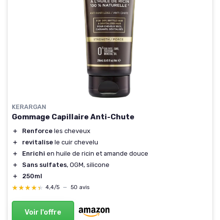
KERARGAN
Gommage Capillaire Anti-Chute
＋
Renforce
les cheveux
＋
revitalise
le cuir chevelu
＋
Enrichi
en huile de ricin et amande douce
＋
Sans sulfates
, OGM, silicone
＋
250ml
★★★★★
★★★★★
4,4/5
—
50 avis
Voir l'offre