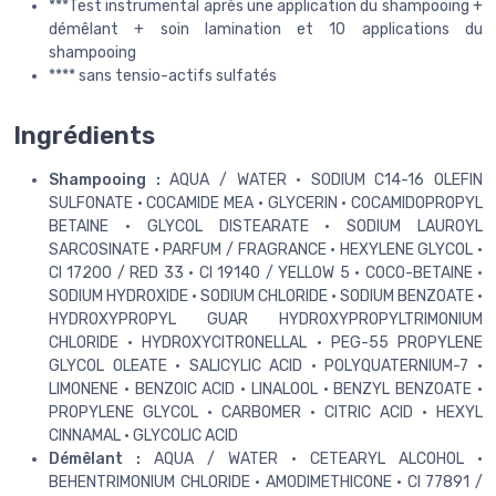
***Test instrumental après une application du shampooing +
démêlant + soin lamination et 10 applications du
shampooing
**** sans tensio-actifs sulfatés
Ingrédients
Shampooing :
AQUA / WATER • SODIUM C14-16 OLEFIN
SULFONATE • COCAMIDE MEA • GLYCERIN • COCAMIDOPROPYL
BETAINE • GLYCOL DISTEARATE • SODIUM LAUROYL
SARCOSINATE • PARFUM / FRAGRANCE • HEXYLENE GLYCOL •
CI 17200 / RED 33 • CI 19140 / YELLOW 5 • COCO-BETAINE •
SODIUM HYDROXIDE • SODIUM CHLORIDE • SODIUM BENZOATE •
HYDROXYPROPYL GUAR HYDROXYPROPYLTRIMONIUM
CHLORIDE • HYDROXYCITRONELLAL • PEG-55 PROPYLENE
GLYCOL OLEATE • SALICYLIC ACID • POLYQUATERNIUM-7 •
LIMONENE • BENZOIC ACID • LINALOOL • BENZYL BENZOATE •
PROPYLENE GLYCOL • CARBOMER • CITRIC ACID • HEXYL
CINNAMAL • GLYCOLIC ACID
Démêlant :
AQUA / WATER • CETEARYL ALCOHOL •
BEHENTRIMONIUM CHLORIDE • AMODIMETHICONE • CI 77891 /