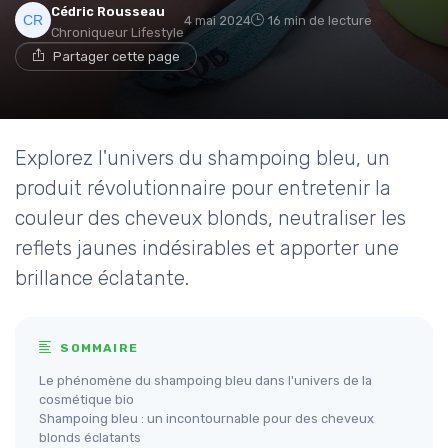
Cédric Rousseau
4 mai 2024
16 min de lecture
Chroniqueur Lifestyle
Partager cette page
Explorez l'univers du shampoing bleu, un
produit révolutionnaire pour entretenir la
couleur des cheveux blonds, neutraliser les
reflets jaunes indésirables et apporter une
brillance éclatante.
SOMMAIRE
Le phénomène du shampoing bleu dans l'univers de la
cosmétique bio
Shampoing bleu : un incontournable pour des cheveux
blonds éclatants