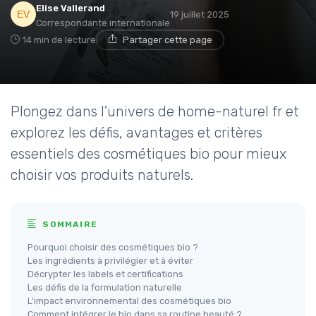
Elise Vallerand
19 juillet 2025
Correspondante internationale
14 min de lecture
Partager cette page
Plongez dans l'univers de home-naturel fr et
explorez les défis, avantages et critères
essentiels des cosmétiques bio pour mieux
choisir vos produits naturels.
SOMMAIRE
Pourquoi choisir des cosmétiques bio ?
Les ingrédients à privilégier et à éviter
Décrypter les labels et certifications
Les défis de la formulation naturelle
L'impact environnemental des cosmétiques bio
Comment intégrer le bio dans sa routine beauté ?