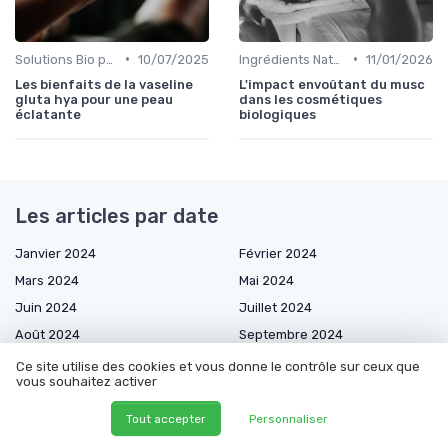
•
•
Solutions Bio pour Problèmes de Peau
10/07/2025
Ingrédients Naturels et Leurs Propriétés
11/01/2026
Les bienfaits de la vaseline
L'impact envoûtant du musc
gluta hya pour une peau
dans les cosmétiques
éclatante
biologiques
Les articles par date
Janvier 2024
Février 2024
Mars 2024
Mai 2024
Juin 2024
Juillet 2024
Août 2024
Septembre 2024
Octobre 2024
Décembre 2024
Ce site utilise des cookies et vous donne le contrôle sur ceux que
vous souhaitez activer
Janvier 2025
Février 2025
Mars 2025
Avril 2025
Tout accepter
Personnaliser
Mai 2025
Juin 2025