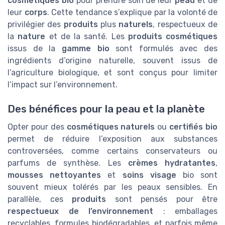
cosmétiques bio
pour prendre soin de leur
peau
et de
leur
corps
. Cette tendance s’explique par la volonté de
privilégier des
produits
plus
naturels
, respectueux de
la
nature
et de la santé. Les
produits cosmétiques
issus de la
gamme bio
sont formulés avec des
ingrédients d’origine naturelle, souvent issus de
l’agriculture biologique, et sont conçus pour limiter
l’impact sur l’environnement.
Des bénéfices pour la peau et la planète
Opter pour des
cosmétiques naturels
ou
certifiés bio
permet de réduire l’exposition aux substances
controversées, comme certains conservateurs ou
parfums de synthèse. Les
crèmes hydratantes
,
mousses nettoyantes
et
soins visage
bio sont
souvent mieux tolérés par les peaux sensibles. En
parallèle, ces
produits
sont pensés pour être
respectueux de l’environnement
: emballages
recyclables, formules biodégradables, et parfois même