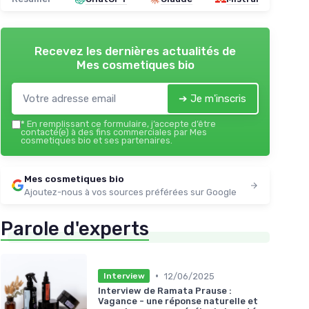
Recevez les dernières actualités de
Mes cosmetiques bio
➔ Je m'inscris
*
En remplissant ce formulaire, j’accepte d’être
contacté(e) à des fins commerciales par Mes
cosmetiques bio et ses partenaires.
Mes cosmetiques bio
Ajoutez-nous à vos sources préférées sur Google
Parole d'experts
•
12/06/2025
Interview
Interview de Ramata Prause :
Vagance - une réponse naturelle et