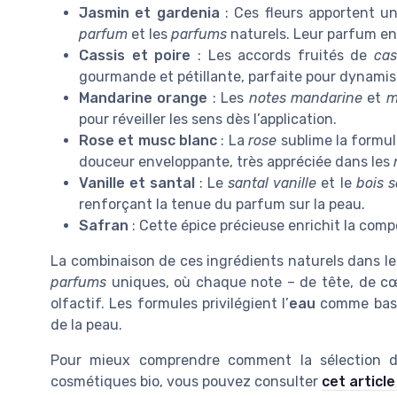
Jasmin et gardenia
: Ces fleurs apportent un
parfum
et les
parfums
naturels. Leur parfum en
Cassis et poire
: Les accords fruités de
cas
gourmande et pétillante, parfaite pour dynamis
Mandarine orange
: Les
notes mandarine
et
m
pour réveiller les sens dès l’application.
Rose et musc blanc
: La
rose
sublime la formule
douceur enveloppante, très appréciée dans les
Vanille et santal
: Le
santal vanille
et le
bois s
renforçant la tenue du parfum sur la peau.
Safran
: Cette épice précieuse enrichit la compo
La combinaison de ces ingrédients naturels dans l
parfums
uniques, où chaque note – de tête, de cœu
olfactif. Les formules privilégient l’
eau
comme base,
de la peau.
Pour mieux comprendre comment la sélection de
cosmétiques bio, vous pouvez consulter
cet articl