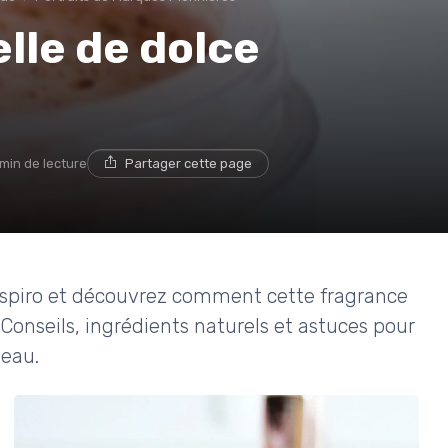
lle de dolce
 min de lecture
Partager cette page
ospiro et découvrez comment cette fragrance
Conseils, ingrédients naturels et astuces pour
peau.