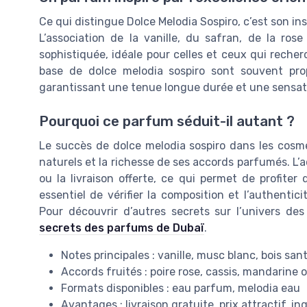
Ce qui distingue Dolce Melodia Sospiro, c’est son in
L’association de la vanille, du safran, de la ros
sophistiquée, idéale pour celles et ceux qui recher
base de dolce melodia sospiro sont souvent pr
garantissant une tenue longue durée et une sensati
Pourquoi ce parfum séduit-il autant ?
Le succès de dolce melodia sospiro dans les cosmét
naturels et la richesse de ses accords parfumés. L’ac
ou la livraison offerte, ce qui permet de profiter 
essentiel de vérifier la composition et l’authentic
Pour découvrir d’autres secrets sur l’univers de
secrets des parfums de Dubaï
.
Notes principales : vanille, musc blanc, bois sant
Accords fruités : poire rose, cassis, mandarine 
Formats disponibles : eau parfum, melodia eau
Avantages : livraison gratuite, prix attractif, i