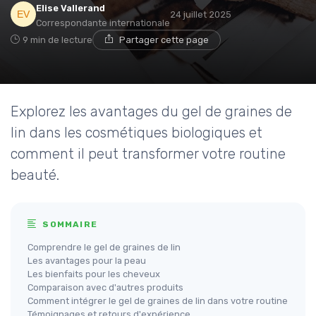
Elise Vallerand
24 juillet 2025
Correspondante internationale
9 min de lecture
Partager cette page
Explorez les avantages du gel de graines de
lin dans les cosmétiques biologiques et
comment il peut transformer votre routine
beauté.
SOMMAIRE
Comprendre le gel de graines de lin
Les avantages pour la peau
Les bienfaits pour les cheveux
Comparaison avec d'autres produits
Comment intégrer le gel de graines de lin dans votre routine
Témoignages et retours d'expérience