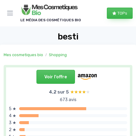
Panneau de gestion des cookies
TOPs
LE MÉDIA DES COSMÉTIQUES BIO
besti
Mes cosmetiques bio
Shopping
Voir l'offre
4,2 sur 5
★★★★★
★★★★★
673 avis
5 ★
4 ★
3 ★
2 ★