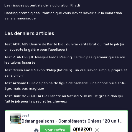
Les risques potentiels de la coloration Khadi
Casting creme gloss : tout ce que vous devez savoir sur la coloration
sans ammoniaque
Les derniers articles
Test AOKLABS Beurre de Karité Bio : du vrai karité brut qui fait le job (si
on accepte la galère pour l’appliquer)
Test PLANTIFIQUE Masque Pieds Peeling : le truc pas glamour qui sauve
les talons fissurés
Test Green Fadel Savon d'Alep (lot de 3) : un vrai savon simple, propre et
sans chichi
Test Artisam Huile de pépins de figue de barbarie : une bonne huile anti-
âge, mais pas magique
Test Huile de JOJOBA Bio Planète au Naturel 900 ml : le gros bidon qui
fait le job pour la peau et les cheveux
Mes cosmetiques bio
besti
Démangeaisons - Compléments Chiens 120 unités
🔥
Voir l'offre