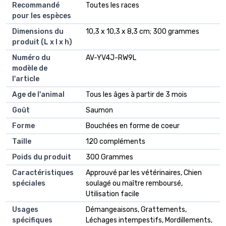
Recommandé
‎Toutes les races
pour les espèces
Dimensions du
‎10,3 x 10,3 x 8,3 cm; 300 grammes
produit (L x l x h)
Numéro du
‎AV-YV4J-RW9L
modèle de
l'article
Age de l'animal
‎Tous les âges à partir de 3 mois
Goût
‎Saumon
Forme
‎Bouchées en forme de coeur
Taille
‎120 compléments
Poids du produit
‎300 Grammes
Caractéristiques
‎Approuvé par les vétérinaires, Chien
spéciales
soulagé ou maître remboursé,
Utilisation facile
Usages
‎Démangeaisons, Grattements,
spécifiques
Léchages intempestifs, Mordillements,