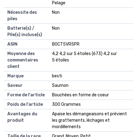
Pelage
Nécessite des
‎Non
piles
Batterie(s) /
‎Non
Pile(s) incluse(s)
ASIN
B0CT5VR5PR
Moyenne des
4,2 4,2 sur 5 étoiles (673) 4,2 sur
commentaires
5 étoiles
client
Marque
besti
Saveur
Saumon
Forme de l'article
Bouchées en forme de coeur
Poids de l'article
300 Grammes
Avantages du
Apaise les démangeaisons et prévient
produit
les grattements, léchages et
mordillements
Taille de la race
Grand, Moyen, Petit