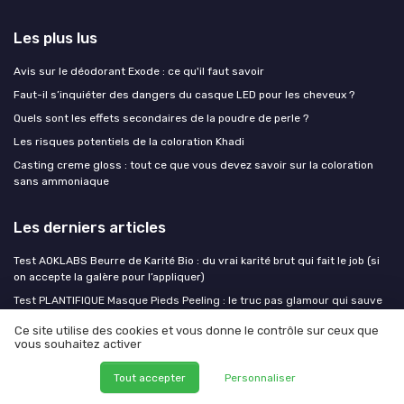
Les plus lus
Avis sur le déodorant Exode : ce qu'il faut savoir
Faut-il s’inquiéter des dangers du casque LED pour les cheveux ?
Quels sont les effets secondaires de la poudre de perle ?
Les risques potentiels de la coloration Khadi
Casting creme gloss : tout ce que vous devez savoir sur la coloration
sans ammoniaque
Les derniers articles
Test AOKLABS Beurre de Karité Bio : du vrai karité brut qui fait le job (si
on accepte la galère pour l’appliquer)
Test PLANTIFIQUE Masque Pieds Peeling : le truc pas glamour qui sauve
les talons fissurés
Ce site utilise des cookies et vous donne le contrôle sur ceux que
Test Green Fadel Savon d'Alep (lot de 3) : un vrai savon simple, propre et
vous souhaitez activer
sans chichi
Tout accepter
Personnaliser
Test Artisam Huile de pépins de figue de barbarie : une bonne huile anti-
âge, mais pas magique