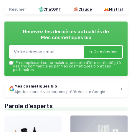
Résumer
ChatGPT
Claude
Mistral
Recevez les dernières actualités de
Mes cosmetiques bio
➔ Je m'inscris
*
En remplissant ce formulaire, j’accepte d’être contacté(e) à
des fins commerciales par Mes cosmetiques bio et ses
partenaires.
Mes cosmetiques bio
Ajoutez-nous à vos sources préférées sur Google
Parole d'experts