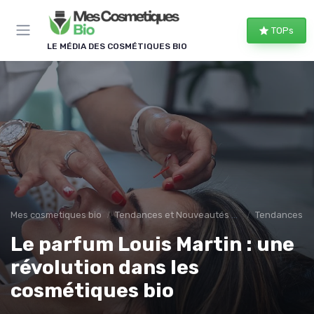
Panneau de gestion des cookies
TOPs
LE MÉDIA DES COSMÉTIQUES BIO
Mes cosmetiques bio
Tendances et Nouveautés en cosmetique
Tendances du
Le parfum Louis Martin : une
révolution dans les
cosmétiques bio