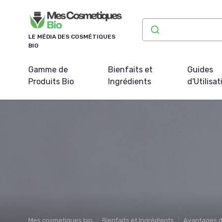
Panneau de gestion des cookies
LE MÉDIA DES COSMÉTIQUES
BIO
Gamme de
Bienfaits et
Guides
Produits Bio
Ingrédients
d'Utilisat
Mes cosmetiques bio
Bienfaits et Ingrédients
Avantages d