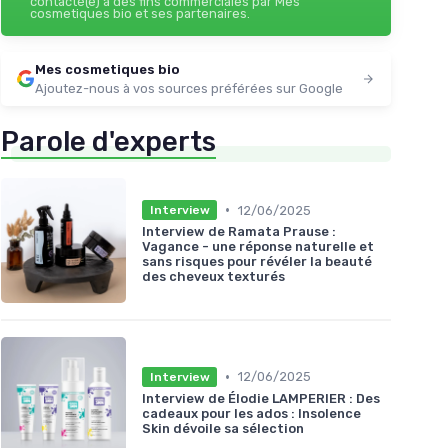
contacté(e) à des fins commerciales par Mes
cosmetiques bio et ses partenaires.
Mes cosmetiques bio
Ajoutez-nous à vos sources préférées sur Google
Parole d'experts
•
12/06/2025
Interview
Interview de Ramata Prause :
Vagance - une réponse naturelle et
sans risques pour révéler la beauté
des cheveux texturés
•
12/06/2025
Interview
Interview de Élodie LAMPERIER : Des
cadeaux pour les ados : Insolence
Skin dévoile sa sélection