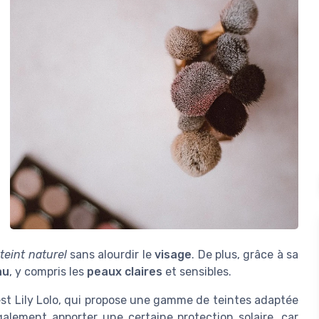
n
teint naturel
sans alourdir le
visage
. De plus, grâce à sa
au
, y compris les
peaux claires
et sensibles.
t Lily Lolo, qui propose une gamme de teintes adaptée
alement apporter une certaine protection solaire, car