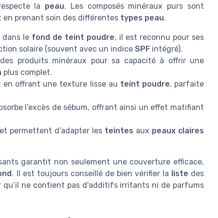
respecte la
peau
. Les composés minéraux purs sont
t en prenant soin des différentes
types peau
.
é dans le
fond de teint poudre
, il est reconnu pour ses
ction solaire (souvent avec un indice
SPF
intégré).
des produits minéraux pour sa capacité à offrir une
n
plus complet.
 en offrant une texture lisse au
teint poudre
, parfaite
bsorbe l’excès de sébum, offrant ainsi un effet matifiant
et permettent d’adapter les
teintes
aux
peaux claires
nts garantit non seulement une couverture efficace,
ond
. Il est toujours conseillé de bien vérifier la
liste
des
qu’il ne contient pas d'additifs irritants ni de parfums