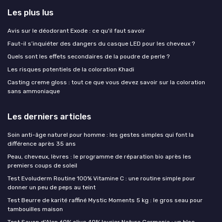
Les plus lus
Avis sur le déodorant Exode : ce qu'il faut savoir
Faut-il s’inquiéter des dangers du casque LED pour les cheveux ?
Quels sont les effets secondaires de la poudre de perle ?
Les risques potentiels de la coloration Khadi
Casting creme gloss : tout ce que vous devez savoir sur la coloration
sans ammoniaque
Les derniers articles
Soin anti-âge naturel pour homme : les gestes simples qui font la
différence après 35 ans
Peau, cheveux, lèvres : le programme de réparation bio après les
premiers coups de soleil
Test Evoluderm Routine 100% Vitamine C : une routine simple pour
donner un peu de peps au teint
Test Beurre de karité raffiné Mystic Moments 5 kg : le gros seau pour
tambouilles maison
Test Savon d'Alep 60% olive 40% laurier Natura Germania : un bloc