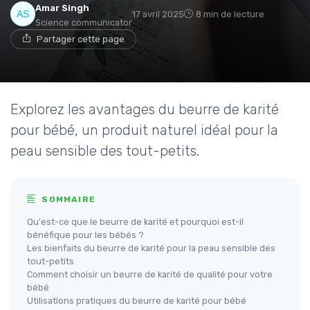
Amar Singh
17 avril 2025
8 min de lecture
Science communicator
Partager cette page
Explorez les avantages du beurre de karité
pour bébé, un produit naturel idéal pour la
peau sensible des tout-petits.
SOMMAIRE
Qu'est-ce que le beurre de karité et pourquoi est-il
bénéfique pour les bébés ?
Les bienfaits du beurre de karité pour la peau sensible des
tout-petits
Comment choisir un beurre de karité de qualité pour votre
bébé
Utilisations pratiques du beurre de karité pour bébé