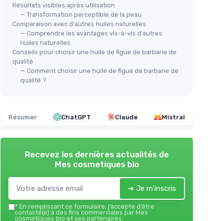
Résultats visibles après utilisation
— Transformation perceptible de la peau
Comparaison avec d'autres huiles naturelles
— Comprendre les avantages vis-à-vis d'autres
huiles naturelles
Conseils pour choisir une huile de figue de barbarie de
qualité
— Comment choisir une huile de figue de barbarie de
qualité ?
Résumer
ChatGPT
Claude
Mistral
Recevez les dernières actualités de
Mes cosmetiques bio
➔ Je m'inscris
*
En remplissant ce formulaire, j’accepte d’être
contacté(e) à des fins commerciales par Mes
cosmetiques bio et ses partenaires.