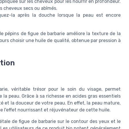
appliquée sur les cheveux pour les nourrir en profondeur.
es cheveux secs ou abîmés.
uez-la après la douche lorsque la peau est encore
ile pépins de figue de barbarie améliore la texture de la
ours choisir une huile de qualité, obtenue par pression à
ation
barie, véritable trésor pour le soin du visage, permet
e la peau. Grâce à sa richesse en acides gras essentiels
ité et la douceur de votre peau. En effet, la peau mature,
de l'effet nourrissant et réjuvénateur de cette huile.
gétale de figue de barbarie sur le contour des yeux et le
. Les utilisateurs de ce produit bio notent généralement