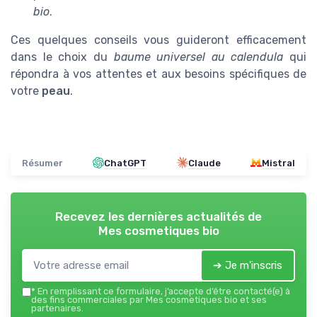
bio
.
Ces quelques conseils vous guideront efficacement
dans le choix du
baume universel au calendula
qui
répondra à vos attentes et aux besoins spécifiques de
votre
peau
.
Résumer
ChatGPT
Claude
Mistral
Recevez les dernières actualités de
Mes cosmetiques bio
➔ Je m'inscris
*
En remplissant ce formulaire, j’accepte d’être contacté(e) à
des fins commerciales par Mes cosmetiques bio et ses
partenaires.