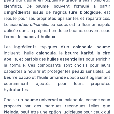
peau
qui gagne en popularité grâce à ses nombreux
bienfaits. Ce baume, souvent formulé à partir
d'
ingrédients issus
de l'
agriculture biologique
, est
réputé pour ses propriétés apaisantes et réparatrices.
Le
calendula officinalis
, ou souci, est la fleur principale
utilisée dans la préparation de ce baume, souvent sous
forme de
macerat huileux
.
Les ingrédients typiques d'un
calendula baume
incluent l'
huile calendula
, le
beurre karité
, la
cire
abeille
, et parfois des
huiles essentielles
pour enrichir
la formule. Ces composants sont choisis pour leurs
capacités à nourrir et protéger les
peaux
sensibles. Le
beurre cacao
et l'
huile amande
douce sont également
couramment ajoutés pour leurs propriétés
hydratantes.
Choisir un
baume universel
au calendula, comme ceux
proposés par des marques reconnues telles que
Weleda
, peut être une option judicieuse pour ceux qui