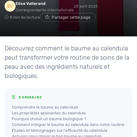
Elise Vallerand
25 avril 2025
Correspondante internationale
8 min de lecture
Partager cette page
Découvrez comment le baume au calendula
peut transformer votre routine de soins de la
peau avec des ingrédients naturels et
biologiques.
SOMMAIRE
Comprendre le baume au calendula
Les propriétés apaisantes du calendula
Pourquoi choisir un baume biologique ?
Comment intégrer le baume au calendula dans votre routine
Études et témoignages sur l'efficacité du calendula
Astuces pour choisir le bon baume au calendula