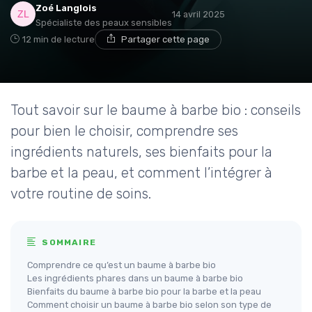
Zoé Langlois
14 avril 2025
Spécialiste des peaux sensibles
12 min de lecture
Partager cette page
Tout savoir sur le baume à barbe bio : conseils
pour bien le choisir, comprendre ses
ingrédients naturels, ses bienfaits pour la
barbe et la peau, et comment l’intégrer à
votre routine de soins.
SOMMAIRE
Comprendre ce qu’est un baume à barbe bio
Les ingrédients phares dans un baume à barbe bio
Bienfaits du baume à barbe bio pour la barbe et la peau
Comment choisir un baume à barbe bio selon son type de