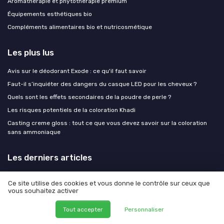
Aromathérapie et phytothérapie premium
Équipements esthétiques bio
Compléments alimentaires bio et nutricosmétique
Les plus lus
Avis sur le déodorant Exode : ce qu'il faut savoir
Faut-il s’inquiéter des dangers du casque LED pour les cheveux ?
Quels sont les effets secondaires de la poudre de perle ?
Les risques potentiels de la coloration Khadi
Casting creme gloss : tout ce que vous devez savoir sur la coloration
sans ammoniaque
Les derniers articles
Acide hyaluronique dans les lèvres : vers un volume harmonieux et
Ce site utilise des cookies et vous donne le contrôle sur ceux que
naturel
vous souhaitez activer
Morpheus 8 avant après : ce que révèlent vraiment les résultats sur la
peau
Tout accepter
Personnaliser
Morpheus 8 avant après : ce que montrent vraiment les résultats sur la