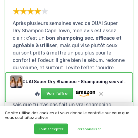
★★★★★
★★★★★
Après plusieurs semaines avec ce OUAI Super
Dry Shampoo Cape Town, mon avis est assez
clair : c’est un
bon shampoing sec, efficace et
agréable à utiliser
, mais qui vise plutôt ceux
qui sont prêts à mettre un peu plus pour le
confort et l’odeur. Il gère bien le sébum, redonne
du volume, et surtout il évite l’effet "poudre
blanche" sur cheveux foncés, ce qui est un vrai
OUAI Super Dry Shampoo - Shampooing sec volumisant (127 g)
plus. Le parfum est bien présent et tient
plusieurs heures, donc tu as vraiment cette
🔥
Voir l'offre
impression de cheveux plus frais, même si tu
sais que tu n’as pas fait un vrai shampoing.
Ce site utilise des cookies et vous donne le contrôle sur ceux que
Par contre, ce n’est pas parfait. Le spray est
vous souhaitez activer
assez puissant, donc il faut prendre le coup de
Tout accepter
Personnaliser
main pour ne pas en mettre trop au même