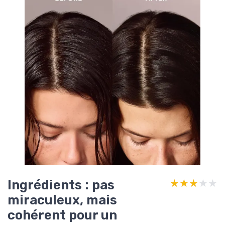
Ingrédients : pas
★★★★★
★★★★★
miraculeux, mais
cohérent pour un