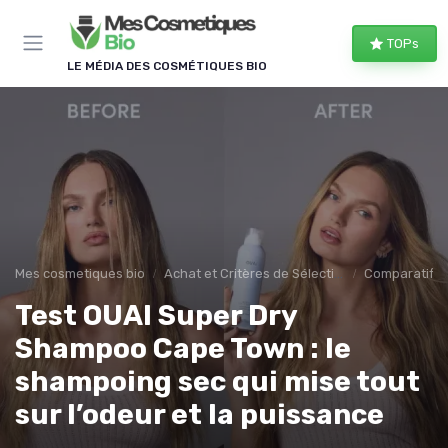
Panneau de gestion des cookies
TOPs
LE MÉDIA DES COSMÉTIQUES BIO
Mes cosmetiques bio
Achat et Critères de Sélection
Comparatifs e
Test OUAI Super Dry
Shampoo Cape Town : le
shampoing sec qui mise tout
sur l’odeur et la puissance