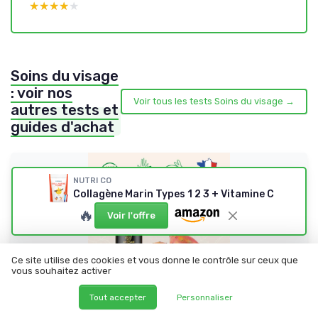
★★★★★
★★★★★
Soins du visage
: voir nos
Voir tous les tests Soins du visage →
autres tests et
guides d'achat
NUTRI CO
Collagène Marin Types 1 2 3 + Vitamine C
🔥
Voir l'offre
Ce site utilise des cookies et vous donne le contrôle sur ceux que
vous souhaitez activer
Tout accepter
Personnaliser
ARTISAM