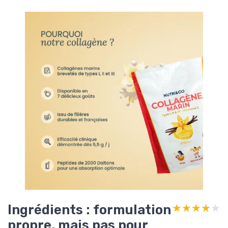
Ingrédients : formulation
★★★★★
★★★★★
propre, mais pas pour