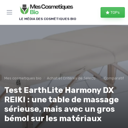
Panneau de gestion des cookies
TOPs
LE MÉDIA DES COSMÉTIQUES BIO
Mes cosmetiques bio
Achat et Critères de Sélection
Comparatifs e
Test EarthLite Harmony DX
REIKI : une table de massage
sérieuse, mais avec un gros
bémol sur les matériaux