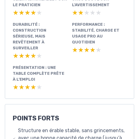
LE PRATICIEN
L’AVERTISSEMENT
★★★★★
★★★★★
★★★★★
★★★★★
DURABILITÉ :
PERFORMANCE :
CONSTRUCTION
STABILITÉ, CHARGE ET
SÉRIEUSE, MAIS
USAGE PRO AU
REVÊTEMENT À
QUOTIDIEN
SURVEILLER
★★★★★
★★★★★
★★★★★
★★★★★
PRÉSENTATION : UNE
TABLE COMPLÈTE PRÊTE
À L’EMPLOI
★★★★★
★★★★★
POINTS FORTS
Structure en érable stable, sans grincements,
avec une bonne capacité de charge (jusqu’à