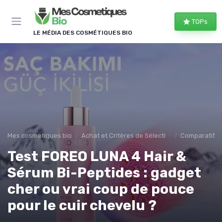
Panneau de gestion des cookies
TOPs
LE MÉDIA DES COSMÉTIQUES BIO
Mes cosmetiques bio
Achat et Critères de Sélection
Comparatifs e
Test FOREO LUNA 4 Hair &
Sérum Bi-Peptides : gadget
cher ou vrai coup de pouce
pour le cuir chevelu ?