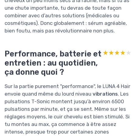
cheveux un peu moins secs à la racine, mais si tu as
une chute importante, tu devras de toute façon
combiner avec d’autres solutions (médicales ou
cosmétiques). Donc globalement : sérum agréable,
bien foutu, mais pas révolutionnaire non plus.
Performance, batterie et
★★★★★
★★★★★
entretien : au quotidien,
ça donne quoi ?
Sur la partie purement "performance", le LUNA 4 Hair
envoie quand même du lourd niveau
vibrations
. Les
pulsations T-Sonic montent jusqu’à environ 6500
pulsations par minute, et ça se sent. Même sur les
réglages moyens, le cuir chevelu est bien stimulé. Si
tu montes au max, ça commence à être assez
intense, presque trop pour certaines zones