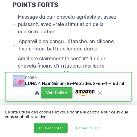
POINTS FORTS
Massage du cuir chevelu agréable et assez
puissant, avec vraie stimulation de la
microcirculation
Appareil bien conçu : étanche, en silicone
hygiénique, batterie longue durée
Améliore clairement le confort du cuir
chevelu (moins d’irritations, meilleure
sensation de propreté)
FOREO
LUNA 4 Hair Sérum Bi-Peptides 2-en-1 — 60 ml
🔥
Voir l'offre
POINTS FAIBLES
Prix élevé, surtout pour un produit qui reste
Ce site utilise des cookies et vous donne le contrôle sur ceux que
un complément et non un traitement miracle
vous souhaitez activer
Dépendance à l’appli pour certains réglages
Tout accepter
Personnaliser
et modes, avec options payantes