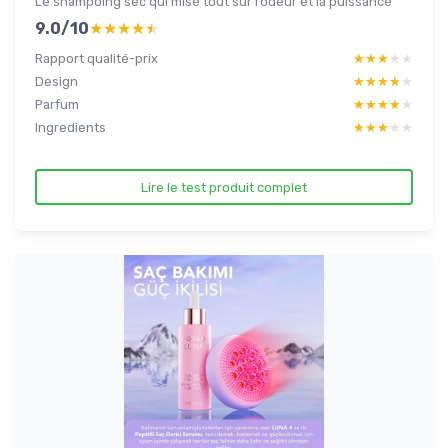
Le shampoing sec qui mise tout sur l’odeur et la puissance
9.0/10
★★★★★
★★★★★
Rapport qualité-prix
★★★★★
★★★★★
Design
★★★★★
★★★★★
Parfum
★★★★★
★★★★★
Ingredients
★★★★★
★★★★★
Lire le test produit complet