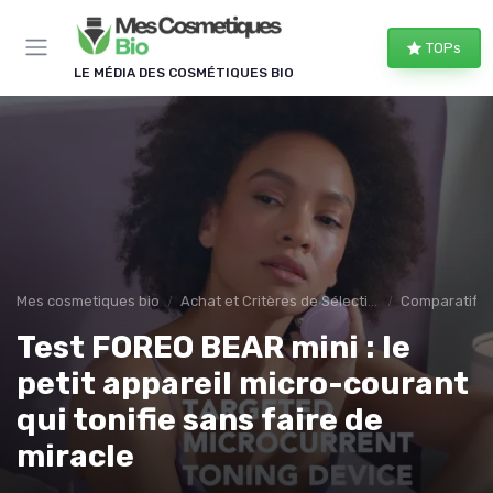
Panneau de gestion des cookies
TOPs
LE MÉDIA DES COSMÉTIQUES BIO
Mes cosmetiques bio
Achat et Critères de Sélection
Comparatifs e
Test FOREO BEAR mini : le
petit appareil micro-courant
qui tonifie sans faire de
miracle